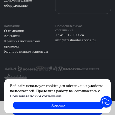
Дополнительное
оборудование
Компания
Пользовательское
соглашение
О компании
+7 495 120 99 24
Контакты
info@freshautoservice.ru
Криминалистическая
проверка
Корпоративным клиентам
©️ 2026 Fresh Auto
Веб-сайт использует cookies для обеспечания удобства
пользователей. Продолжая работу вы соглашаетесь с
Сетевое издание «Первый автомобильный маркетплейс» зарегистрировано
Пользовательским соглашение
Решением Федеральной службы по надзору в сфере связи, информационных
технологий и массовых коммуникаций (Роскомнадзор) № Эл № ФС77-84512 от
29 декабря 2022 г.
Хорошо
Записаться на услугу
Учредитель: Общество с ограниченной ответственностью «МБ-Авто»
Главный редактор: Камышникова Анастасия Игоревна