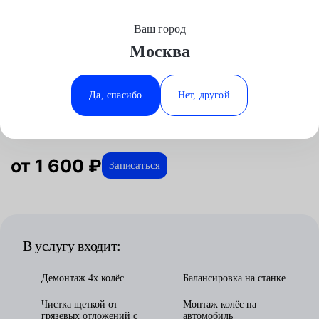
Ваш город
Выберите свой город
Москва
Москва
Минеральные Воды
Главная
Услуги
Отзывы
Автосервис
Шиномонтажные работы
Шиномонтаж R14
Аксай
Ростов-на-Дону
Да, спасибо
Нет, другой
Шиномонтаж R14 в Москве
Волгоград
Ставрополь
Воронеж
Тюмень
Краснодар
от 1 600 ₽
Записаться
В услугу входит:
Демонтаж 4х колёс
Балансировка на станке
Чистка щеткой от
Монтаж колёс на
грязевых отложений с
автомобиль