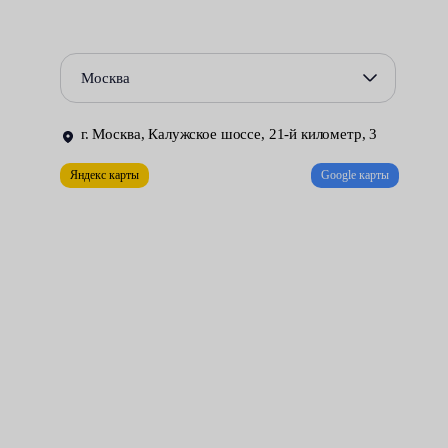
повреждение крепежных болтов;
оперативный демонтаж и установка;
Москва
тщательная очистка рабочих поверхностей и т. д.
г. Москва, Калужское шоссе, 21-й километр, 3
Цена услуги начинается от 2100 рублей. Мероприятие
включает демонтаж колес, очистку от грязи внутренней
Яндекс карты
Google карты
поверхности диска, спуск и снятие резины, балансировка на
станке, протяжка гаек с заданным моментом и другие
сопутствующие работы.