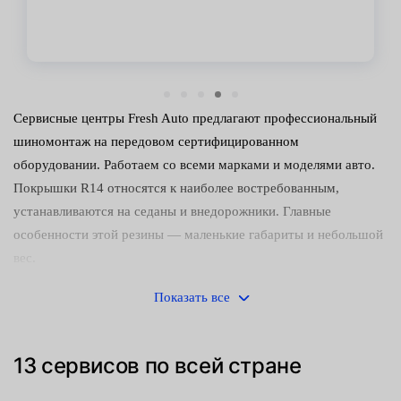
Сервисные центры Fresh Auto предлагают профессиональный
шиномонтаж на передовом сертифицированном
оборудовании. Работаем со всеми марками и моделями авто.
Покрышки R14 относятся к наиболее востребованным,
устанавливаются на седаны и внедорожники. Главные
особенности этой резины — маленькие габариты и небольшой
вес.
Наши преимущества:
Показать все
наличие передового оборудования;
13 сервисов по всей стране
затяжка гаек динамометрическим ключом — дает
возможность контроля усилия, что исключает