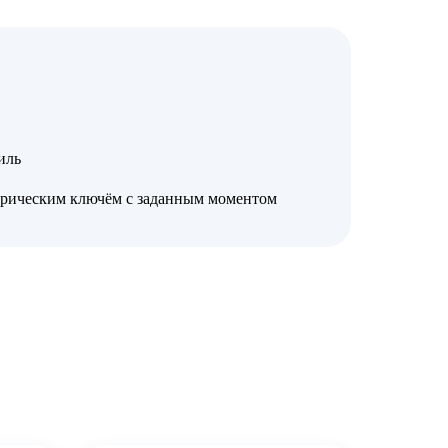
иль
трическим ключём с заданным моментом