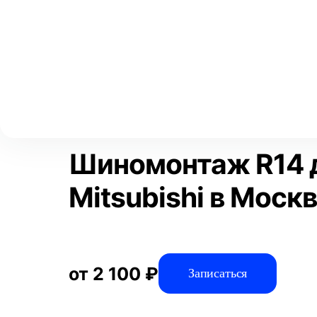
Выберите свой город
Москва
Главная
Услуги
Отзывы
Автосервис
Шиномонтажные 
Аксай
Волгоград
Преимущества
Воронеж
Краснодар
Шиномонтаж R14 
Mitsubishi в Моск
от 2 100 ₽
Записаться