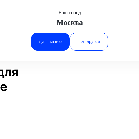
Ваш город
Москва
Минеральные Воды
работы
Шиномонтаж R14
Mitsubishi
Ростов-на-Дону
Да, спасибо
Нет, другой
Ставрополь
Статьи
Отзывы
Тюмень
для
ве