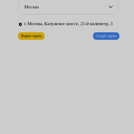
оперативный демонтаж и установка;
Москва
тщательная очистка рабочих поверхностей и т. д.
г. Москва, Калужское шоссе, 21-й километр, 3
Цена услуги начинается от 2100 рублей. Мероприятие
включает демонтаж колес, очистку от грязи внутренней
Яндекс карты
Google карты
поверхности диска, спуск и снятие резины, балансировка на
станке, протяжка гаек с заданным моментом и другие
сопутствующие работы.