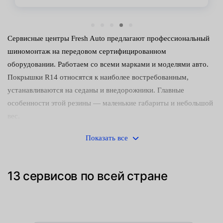
Сервисные центры Fresh Auto предлагают профессиональный
шиномонтаж на передовом сертифицированном
оборудовании. Работаем со всеми марками и моделями авто.
Покрышки R14 относятся к наиболее востребованным,
устанавливаются на седаны и внедорожники. Главные
особенности этой резины — маленькие габариты и небольшой
вес.
Наши преимущества:
Показать все
наличие передового оборудования;
13 сервисов по всей стране
затяжка гаек динамометрическим ключом — дает
возможность контроля усилия, что исключает
повреждение крепежных болтов;