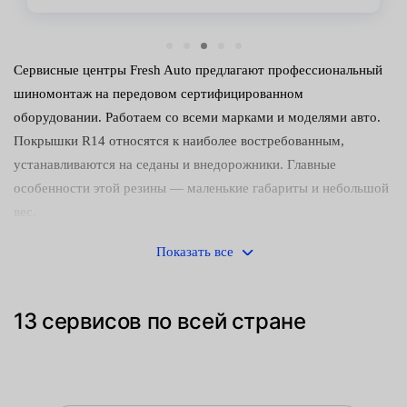
Сервисные центры Fresh Auto предлагают профессиональный
шиномонтаж на передовом сертифицированном
оборудовании. Работаем со всеми марками и моделями авто.
Покрышки R14 относятся к наиболее востребованным,
устанавливаются на седаны и внедорожники. Главные
особенности этой резины — маленькие габариты и небольшой
вес.
Наши преимущества:
Показать все
наличие передового оборудования;
13 сервисов по всей стране
затяжка гаек динамометрическим ключом — дает
возможность контроля усилия, что исключает
повреждение крепежных болтов;