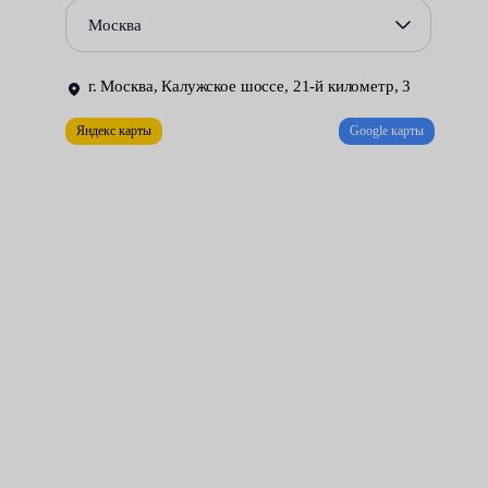
оперативный демонтаж и установка;
Москва
тщательная очистка рабочих поверхностей и т. д.
г. Москва, Калужское шоссе, 21-й километр, 3
Цена услуги начинается от 2100 рублей. Мероприятие
включает демонтаж колес, очистку от грязи внутренней
Яндекс карты
Google карты
поверхности диска, спуск и снятие резины, балансировка на
станке, протяжка гаек с заданным моментом и другие
сопутствующие работы.