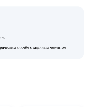
иль
трическим ключём с заданным моментом