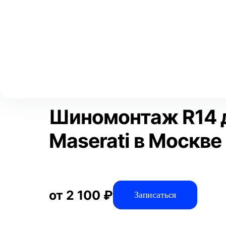
Выберите свой город
Москва
Главная
Услуги
Отзывы
Автосервис
Шиномонтажные 
Аксай
Волгоград
Преимущества
Воронеж
Краснодар
Шиномонтаж R14 
Maserati в Москве
от 2 100 ₽
Записаться