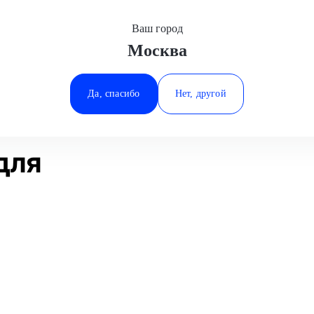
Ваш город
Москва
Минеральные Воды
работы
Шиномонтаж R14
Maserati
Ростов-на-Дону
Да, спасибо
Нет, другой
Ставрополь
Статьи
Отзывы
Тюмень
для