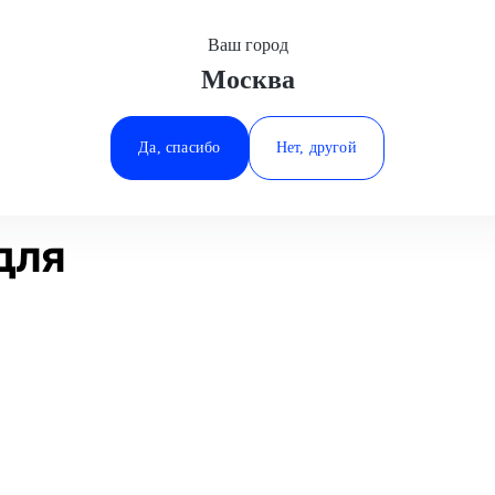
Ваш город
Москва
Минеральные Воды
работы
Шиномонтаж R14
Porsche
Ростов-на-Дону
Да, спасибо
Нет, другой
Ставрополь
Статьи
Отзывы
Тюмень
для