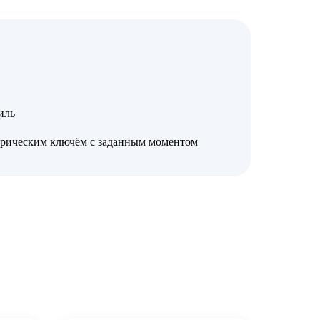
иль
трическим ключём с заданным моментом