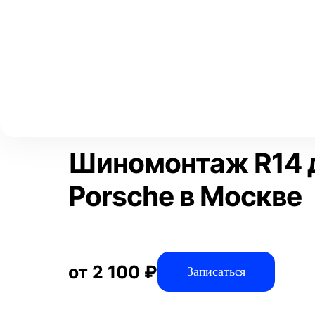
Выберите свой город
Москва
Главная
Услуги
Отзывы
Автосервис
Шиномонтажные 
Аксай
Волгоград
Преимущества
Воронеж
Краснодар
Шиномонтаж R14 
Porsche в Москве
от 2 100 ₽
Записаться