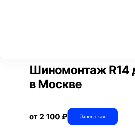
Выберите свой город
Москва
Главная
Услуги
Отзывы
Автосервис
Шиномонтажные 
Аксай
Волгоград
Преимущества
Воронеж
Краснодар
Шиномонтаж R14 
в Москве
от 2 100 ₽
Записаться