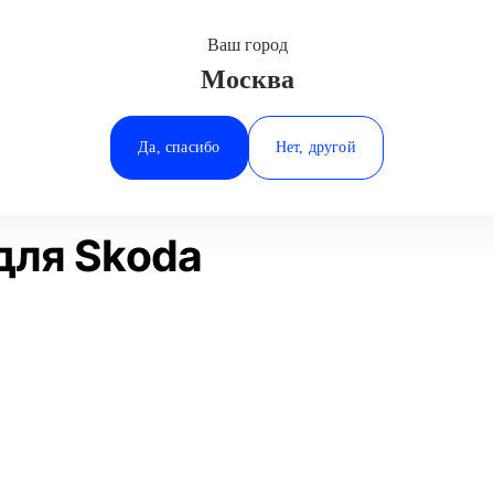
Ваш город
Москва
Минеральные Воды
работы
Шиномонтаж R14
Skoda
Ростов-на-Дону
Да, спасибо
Нет, другой
Ставрополь
Статьи
Отзывы
Тюмень
для Skoda