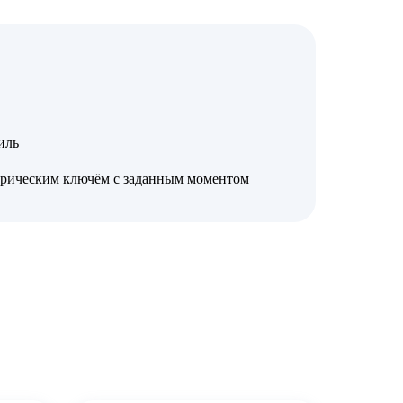
иль
трическим ключём с заданным моментом