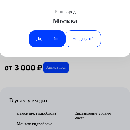
Ваш город
Выберите свой город
Москва
Москва
Минеральные Воды
Главная
Услуги
Отзывы
Автосервис
Трансмиссия
Замена гидроблока
Аксай
Ростов-на-Дону
Да, спасибо
Нет, другой
Замена гидроблока в Москве
Волгоград
Ставрополь
Воронеж
Тюмень
Краснодар
от 3 000 ₽
Записаться
В услугу входит:
Демонтаж гидроблока
Выставление уровня
масла
Монтаж гидроблока