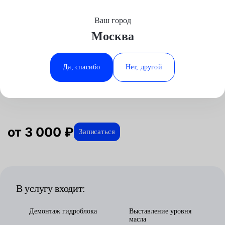
Ваш город
Выберите свой город
Москва
Москва
Минеральные Воды
Главная
Услуги
Отзывы
Автосервис
Трансмиссия
Замена гидроблока
Chevrolet
Аксай
Ростов-на-Дону
Да, спасибо
Нет, другой
Замена гидроблока для Chevrolet в
Волгоград
Ставрополь
Москве
Воронеж
Тюмень
Краснодар
от 3 000 ₽
Записаться
В услугу входит:
Демонтаж гидроблока
Выставление уровня
масла