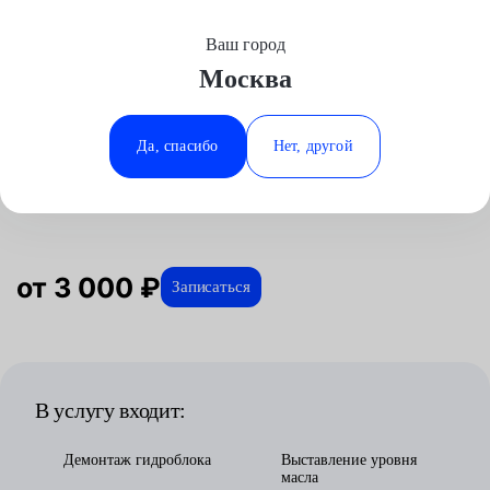
Ваш город
Выберите свой город
Москва
Москва
Минеральные Воды
Главная
Услуги
Отзывы
Автосервис
Трансмиссия
Замена гидроблока
Chery
Аксай
Ростов-на-Дону
Да, спасибо
Нет, другой
Замена гидроблока для Chery в
Волгоград
Ставрополь
Москве
Воронеж
Тюмень
Краснодар
от 3 000 ₽
Записаться
В услугу входит:
Демонтаж гидроблока
Выставление уровня
масла