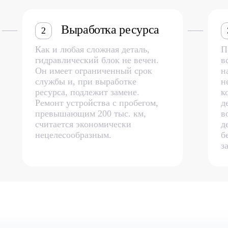
Выработка ресурса
2
Как и любая сложная деталь,
П
гидравлический блок не вечен.
в
Он имеет ограниченный срок
н
службы и, при выработке
н
ресурса, подлежит замене.
к
Ремонт устройства с пробегом,
д
превышающим 200 тыс. км,
в
считается экономически
д
нецелесообразным.
б
з