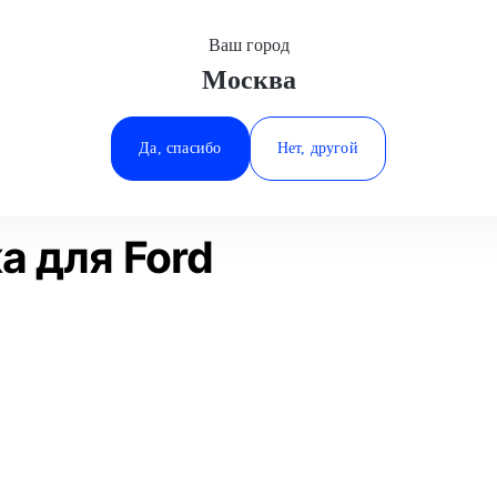
Ваш город
Москва
Минеральные Воды
Замена гидроблока
Ford
Ростов-на-Дону
Да, спасибо
Нет, другой
Ставрополь
Статьи
Отзывы
Тюмень
а для Ford