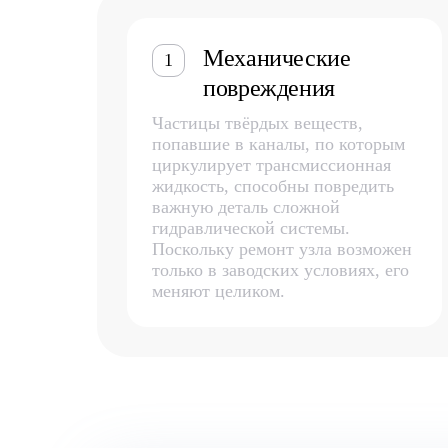
Механические
1
повреждения
Частицы твёрдых веществ,
попавшие в каналы, по которым
циркулирует трансмиссионная
жидкость, способны повредить
важную деталь сложной
гидравлической системы.
Поскольку ремонт узла возможен
только в заводских условиях, его
меняют целиком.