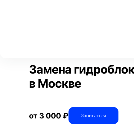
Выберите свой город
Москва
Главная
Услуги
Отзывы
Автосервис
Трансмиссия
Аксай
Волгоград
Преимущества
Воронеж
Краснодар
Замена гидроблок
в Москве
от 3 000 ₽
Записаться