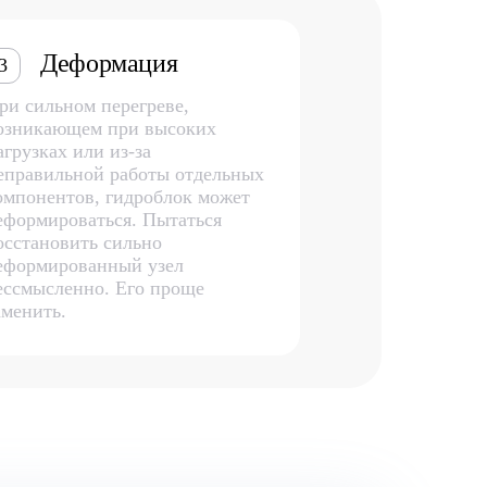
Деформация
3
ри сильном перегреве,
озникающем при высоких
агрузках или из-за
еправильной работы отдельных
омпонентов, гидроблок может
еформироваться. Пытаться
осстановить сильно
еформированный узел
ессмысленно. Его проще
аменить.