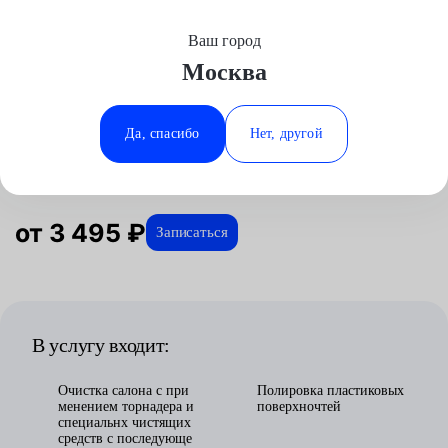
Ваш город
Выберите свой город
Москва
Москва
Минеральные Воды
Главная
Услуги
Отзывы
Детейлинг
Автомойка
Химчистка салона
Аксай
Ростов-на-Дону
Да, спасибо
Нет, другой
Химчистка салона в Москве
Волгоград
Ставрополь
Воронеж
Тюмень
Краснодар
от 3 495 ₽
Записаться
В услугу входит:
Очистка салона с при
Полировка пластиковых
менением торнадера и
поверхночтей
специальнх чистящих
средств с последующе