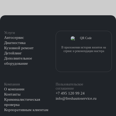
наноочистка — проводится средствами,
предохраняющими салон от повторного загрязнения;
стандартная — вода и моющие средства.
Услуги
Автосервис
Диагностика
В приложении история визитов на
Кузовной ремонт
сервис и рекомендации мастера
Детейлинг
Дополнительное
оборудование
Компания
Пользовательское
соглашение
О компании
+7 495 120 99 24
Контакты
info@freshautoservice.ru
Криминалистическая
проверка
Корпоративным клиентам