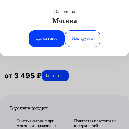
Ваш город
Выберите свой город
Москва
Москва
Минеральные Воды
Главная
Услуги
Отзывы
Детейлинг
Автомойка
Химчистка салона
Toyota
Аксай
Ростов-на-Дону
Да, спасибо
Нет, другой
Химчистка салона для Toyota в
Волгоград
Ставрополь
Москве
Воронеж
Тюмень
Краснодар
от 3 495 ₽
Записаться
В услугу входит:
Очистка салона с при
Полировка пластиковых
менением торнадера и
поверхночтей