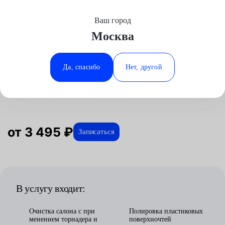
Ваш город
Выберите свой город
Москва
Москва
Минеральные Воды
Главная
Услуги
Отзывы
Детейлинг
Автомойка
Химчистка салона
Smart
Аксай
Ростов-на-Дону
Да, спасибо
Нет, другой
Химчистка салона для Smart в
Волгоград
Ставрополь
Москве
Воронеж
Тюмень
Краснодар
от 3 495 ₽
Записаться
В услугу входит:
Очистка салона с при
Полировка пластиковых
менением торнадера и
поверхночтей