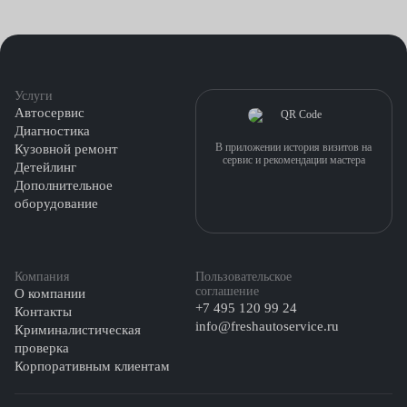
наноочистка — проводится средствами,
предохраняющими салон от повторного загрязнения;
стандартная — вода и моющие средства.
Услуги
Автосервис
Диагностика
В приложении история визитов на
Кузовной ремонт
сервис и рекомендации мастера
Детейлинг
Дополнительное
оборудование
Компания
Пользовательское
соглашение
О компании
+7 495 120 99 24
Контакты
info@freshautoservice.ru
Криминалистическая
проверка
Корпоративным клиентам