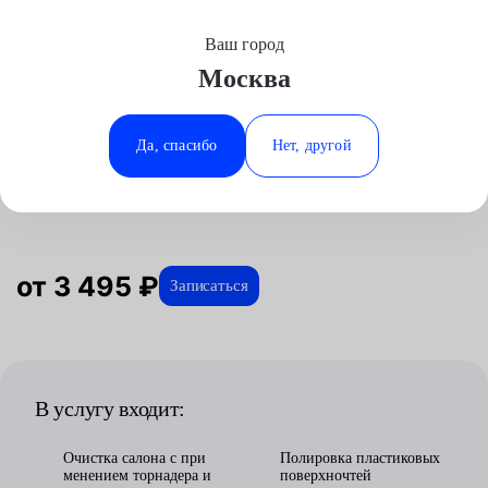
Ваш город
Выберите свой город
Москва
Москва
Минеральные Воды
Главная
Услуги
Отзывы
Детейлинг
Автомойка
Химчистка салона
Land Rover
Аксай
Ростов-на-Дону
Да, спасибо
Нет, другой
Химчистка салона для Land Rover в
Волгоград
Ставрополь
Москве
Воронеж
Тюмень
Краснодар
от 3 495 ₽
Записаться
В услугу входит:
Очистка салона с при
Полировка пластиковых
менением торнадера и
поверхночтей