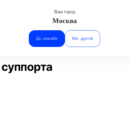
Ваш город
Москва
Минеральные Воды
а
Замена переднего суппорта
Ростов-на-Дону
Да, спасибо
Нет, другой
Ставрополь
Статьи
Отзывы
Тюмень
 суппорта