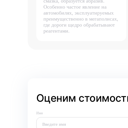
смазка, образуется абразив.
Особенно частое явление на
автомобилях, эксплуатируемых
преимущественно в мегаполисах,
где дороги щедро обрабатывают
реагентами.
Оценим стоимость
Имя