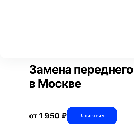
Выберите свой город
Москва
Главная
Услуги
Отзывы
Автосервис
Тормозная систем
Аксай
Волгоград
Преимущества
Воронеж
Краснодар
Замена переднего
в Москве
от 1 950 ₽
Записаться