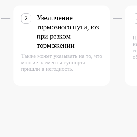
Увеличение
2
тормозного пути, юз
при резком
П
н
торможении
е
Также может указывать на то, что
о
многие элементы суппорта
пришли в негодность.