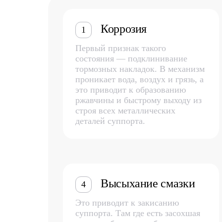
Коррозия
1
Первый признак такого
состояния — подклинивание
тормозных накладок. В механизм
проникает вода, воздух и грязь, а
это приводит к образованию
ржавчины и быстрому выходу из
строя всех металлических
деталей суппорта.
Высыхание смазки
4
Это приводит к закисанию
суппорта. Там где есть засохшая