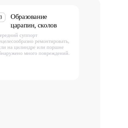
Образование
3
царапин, сколов
ередний суппорт
ецелесообразно ремонтировать,
сли на цилиндре или поршне
бнаружено много повреждений.