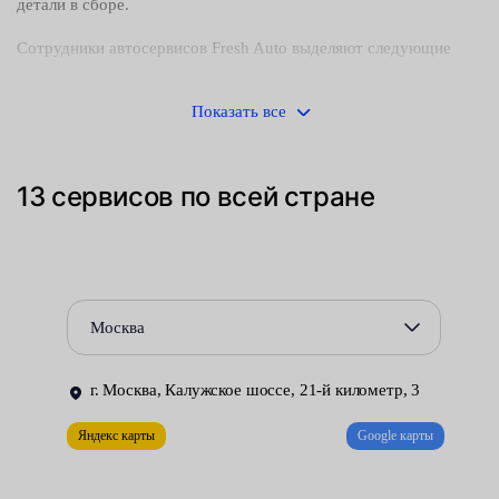
детали в сборе.
Сотрудники автосервисов Fresh Auto выделяют следующие
признаки неисправности узла:
Показать все
скрип во время торможения на сухой дороге — это может
также указать на износ башмаков, но если они новые, то
это признак неполадок с суппортом;
13 сервисов по всей стране
утечка рабочей жидкости — следы DOT на дисках и пятна
в районе колес;
заклин и прихват колодок;
Москва
смягчение педали тормоза;
г. Москва, Калужское шоссе, 21-й километр, 3
перегревание дисков;
Яндекс карты
Google карты
неравномерный износ накладок.
Причинами неполадок с узлом называют: несвоевременную