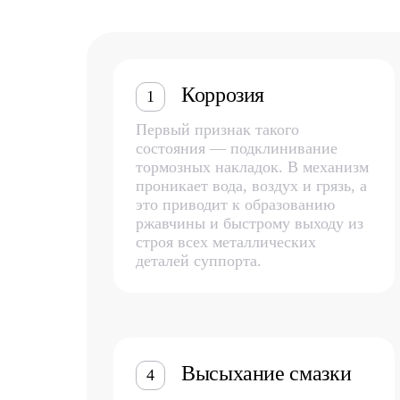
Коррозия
1
Первый признак такого
состояния — подклинивание
тормозных накладок. В механизм
проникает вода, воздух и грязь, а
это приводит к образованию
ржавчины и быстрому выходу из
строя всех металлических
деталей суппорта.
Высыхание смазки
4