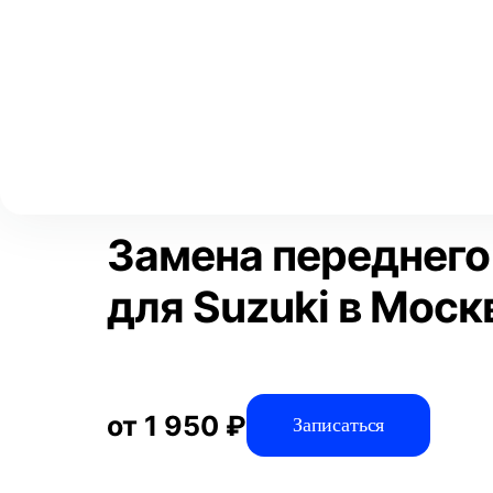
Выберите свой город
Москва
Главная
Услуги
Отзывы
Автосервис
Тормозная систем
Аксай
Волгоград
Преимущества
Воронеж
Краснодар
Замена переднего
для Suzuki в Моск
от 1 950 ₽
Записаться