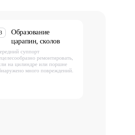
Образование
3
царапин, сколов
ередний суппорт
ецелесообразно ремонтировать,
сли на цилиндре или поршне
бнаружено много повреждений.