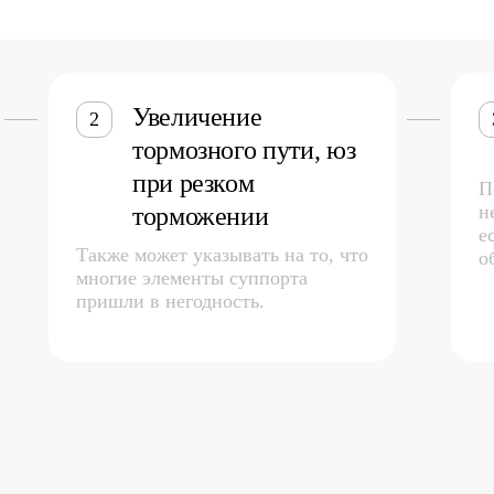
Увеличение
2
тормозного пути, юз
при резком
П
н
торможении
е
Также может указывать на то, что
о
многие элементы суппорта
пришли в негодность.