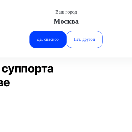
Ваш город
Москва
Минеральные Воды
а
Замена переднего суппорта
Suzuki
Ростов-на-Дону
Да, спасибо
Нет, другой
Ставрополь
Статьи
Отзывы
Тюмень
 суппорта
ве