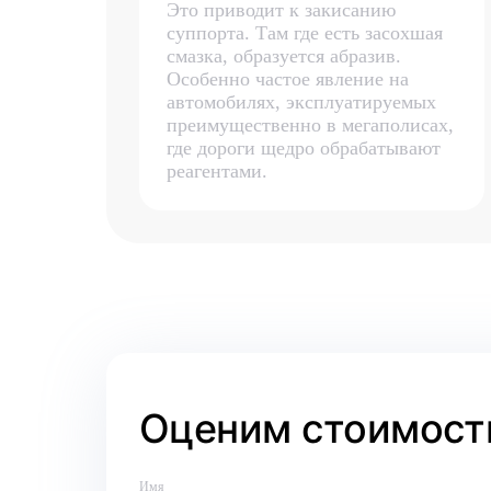
Это приводит к закисанию
суппорта. Там где есть засохшая
смазка, образуется абразив.
Особенно частое явление на
автомобилях, эксплуатируемых
преимущественно в мегаполисах,
где дороги щедро обрабатывают
реагентами.
Оценим стоимость
Имя