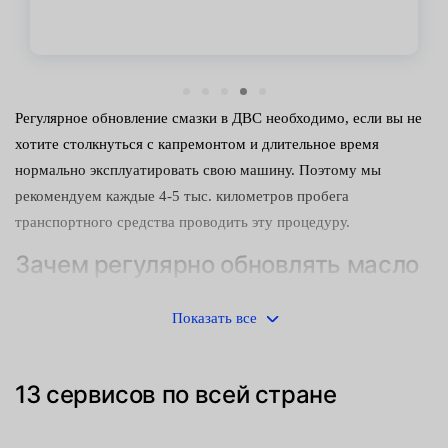
Регулярное обновление смазки в ДВС необходимо, если вы не
хотите столкнуться с капремонтом и длительное время
нормально эксплуатировать свою машину. Поэтому мы
рекомендуем каждые 4-5 тыс. километров пробега
транспортного средства проводить эту процедуру.
Зачем регулярно обновлять масло
Автол, как и любая техническая жидкость, утрачивает свои
Показать все
изначальные свойства со временем и более не способен
уплотнять зазоры между деталями ЦПГ, обеспечивать защиту
от сухого трения и отвод тепла.
13 сервисов по всей стране
Несколько причин, почему так происходит: