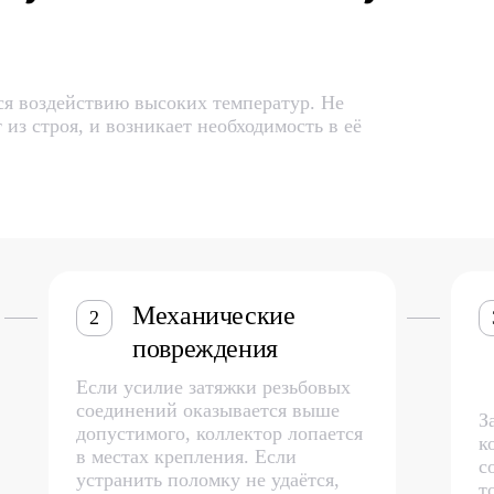
ся воздействию высоких температур. Не
 из строя, и возникает необходимость в её
Механические
2
повреждения
Если усилие затяжки резьбовых
соединений оказывается выше
З
допустимого, коллектор лопается
к
в местах крепления. Если
с
устранить поломку не удаётся,
т