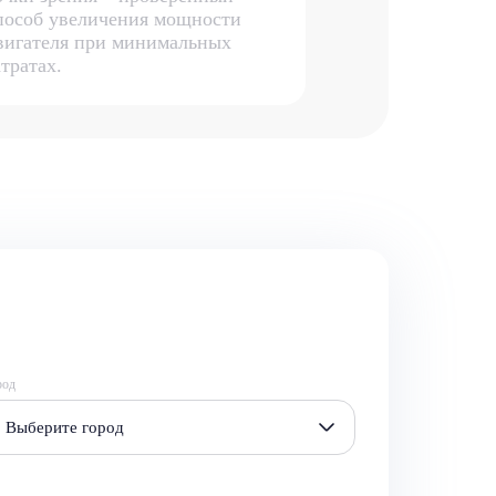
пособ увеличения мощности
вигателя при минимальных
атратах.
род
Выберите город