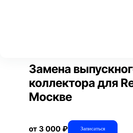
Выберите свой город
Москва
Главная
Услуги
Отзывы
Автосервис
Выхлопная систем
Аксай
Волгоград
Преимущества
Воронеж
Краснодар
Замена выпускног
коллектора для Re
Москве
от 3 000 ₽
Записаться