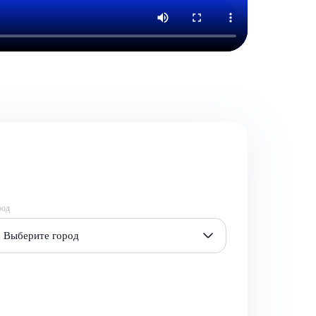
род
Выберите город