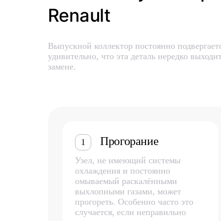
Renault
Выпускной коллектор постоянно подвергает
удивительно, что эта деталь нередко выходит
замене.
Прогорание
1
Узел, не имеющий системы
охлаждения и постоянно
омываемый раскалёнными
выхлопными газами, может
прогореть. Особенно часто это
случается, если неправильно