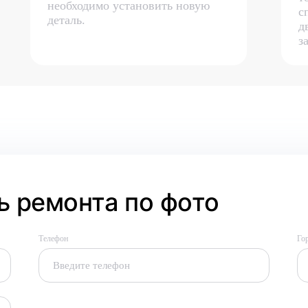
необходимо установить новую
с
деталь.
д
з
 ремонта по фото
Телефон
Го