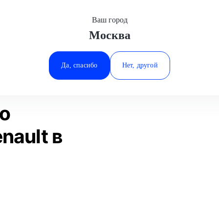
Ваш город
Москва
Минеральные Воды
а
Замена выпускного коллектора
Renault
Ростов-на-Дону
Да, спасибо
Нет, другой
Ставрополь
Статьи
Отзывы
Тюмень
о
nault в