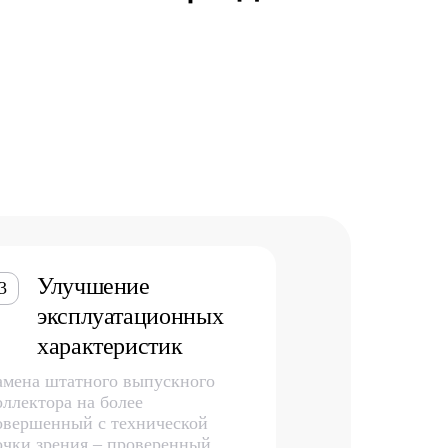
Улучшение
3
эксплуатационных
характеристик
амена штатного выпускного
оллектора на более
овершенный с технической
очки зрения – проверенный