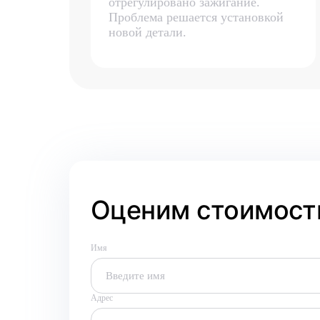
отрегулировано зажигание.
Проблема решается установкой
новой детали.
Оценим стоимость
Имя
Адрес