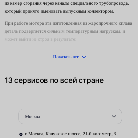
из камер сгорания через каналы специального трубопровода,
который принято именовать выпускным коллектором.
При работе мотора эта изготовленная из жаропрочного сплава
деталь подвергается сильным температурным нагрузкам, и
может выйти из строя в результате:
перегрева;
Показать все
недопустимых механических нагрузок;
резкого температурного скачка.
13 сервисов по всей стране
Во всех случаях возникает необходимость в замене
повреждённого элемента конструкции. Для этого требуется
сначала отсоединить приёмную трубу выхлопной системы, а
затем ослабить резьбовые соединения, с помощью которых
Москва
деталь крепится к головке блока цилиндров.
Любые ошибки, допущенные при демонтаже старого и
г. Москва, Калужское шоссе, 21-й километр, 3