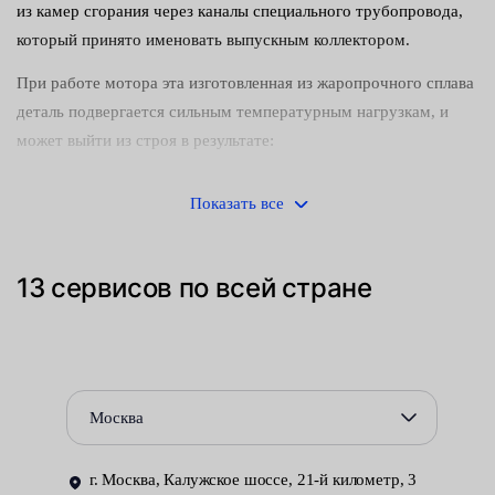
из камер сгорания через каналы специального трубопровода,
который принято именовать выпускным коллектором.
При работе мотора эта изготовленная из жаропрочного сплава
деталь подвергается сильным температурным нагрузкам, и
может выйти из строя в результате:
перегрева;
Показать все
недопустимых механических нагрузок;
резкого температурного скачка.
13 сервисов по всей стране
Во всех случаях возникает необходимость в замене
повреждённого элемента конструкции. Для этого требуется
сначала отсоединить приёмную трубу выхлопной системы, а
затем ослабить резьбовые соединения, с помощью которых
Москва
деталь крепится к головке блока цилиндров.
Любые ошибки, допущенные при демонтаже старого и
г. Москва, Калужское шоссе, 21-й километр, 3