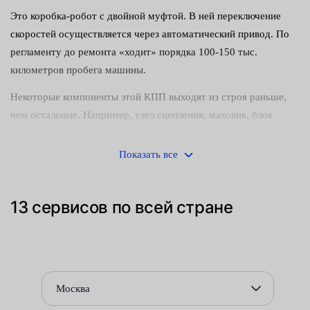
Это коробка-робот с двойной муфтой. В ней переключение
скоростей осуществляется через автоматический привод. По
регламенту до ремонта «ходит» порядка 100-150 тыс.
километров пробега машины.
Некоторые компоненты этой КПП выходят из строя раньше,
чем остальные. Например, узел сцепления, маховик, блок
управления. Конечно, все зависит от правильности
эксплуатации РКПП. У водителей, предпочитающих
Показать все
спокойную и размеренную езду — детали служат заметно
дольше.
13 сервисов по всей стране
Характерные признаки неисправности:
наличие посторонних звуков из области КПП —
металлический лязг или стуки;
дерганья автомобиля на старте и при разгоне;
Москва