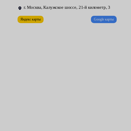
толчки, вибрации во время переключения передач;
г. Москва, Калужское шоссе, 21-й километр, 3
переход РКПП в положение аварийки — все
Яндекс карты
Google карты
нормализуется после рестарта зажигания;
рывки на низких оборотах.
В таких ситуациях нужно срочно обратиться в сервисный
центр, чтобы специалисты сделали диагностику. Записаться на
услугу замены сцепления вы можете онлайн на сайте Fresh
Auto.