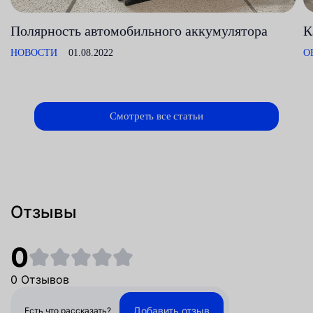
Полярность автомобильного аккумулятора
К
НОВОСТИ
01.08.2022
О
Смотреть все статьи
Отзывы
0
0 Отзывов
Добавить отзыв
Есть что рассказать?