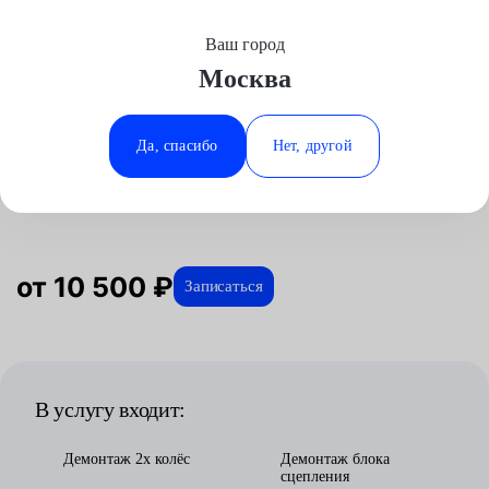
Ваш город
Выберите свой город
Москва
Москва
Минеральные Воды
Главная
Услуги
Отзывы
Автосервис
Трансмиссия
Замена сцепления Powershift
Tesla
Аксай
Ростов-на-Дону
Да, спасибо
Нет, другой
Замена сцепления Powershift для
Волгоград
Ставрополь
Tesla в Москве
Воронеж
Тюмень
Краснодар
от 10 500 ₽
Записаться
В услугу входит:
Демонтаж 2х колёс
Демонтаж блока
сцепления