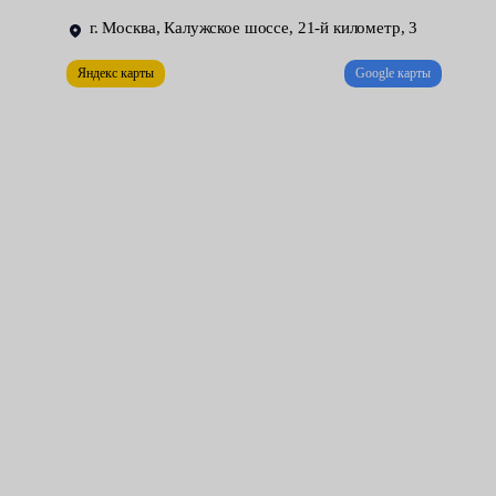
толчки, вибрации во время переключения передач;
г. Москва, Калужское шоссе, 21-й километр, 3
переход РКПП в положение аварийки — все
Яндекс карты
Google карты
нормализуется после рестарта зажигания;
рывки на низких оборотах.
В таких ситуациях нужно срочно обратиться в сервисный
центр, чтобы специалисты сделали диагностику. Записаться на
услугу замены сцепления вы можете онлайн на сайте Fresh
Auto.