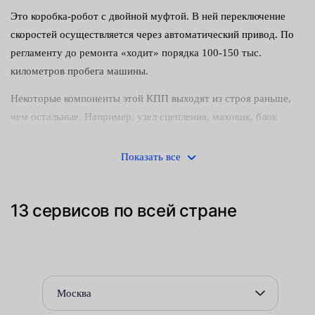
Это коробка-робот с двойной муфтой. В ней переключение
скоростей осуществляется через автоматический привод. По
регламенту до ремонта «ходит» порядка 100-150 тыс.
километров пробега машины.
Некоторые компоненты этой КПП выходят из строя раньше,
чем остальные. Например, узел сцепления, маховик, блок
управления. Конечно, все зависит от правильности
эксплуатации РКПП. У водителей, предпочитающих
Показать все
спокойную и размеренную езду — детали служат заметно
дольше.
13 сервисов по всей стране
Характерные признаки неисправности:
наличие посторонних звуков из области КПП —
металлический лязг или стуки;
дерганья автомобиля на старте и при разгоне;
Москва