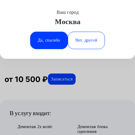
Ваш город
Выберите свой город
Москва
Москва
Минеральные Воды
Главная
Услуги
Отзывы
Автосервис
Трансмиссия
Замена сцепления Powershift
Land Rover
Аксай
Ростов-на-Дону
Да, спасибо
Нет, другой
Замена сцепления Powershift для
Волгоград
Ставрополь
Land Rover в Москве
Воронеж
Тюмень
Краснодар
от 10 500 ₽
Записаться
В услугу входит:
Демонтаж 2х колёс
Демонтаж блока
сцепления