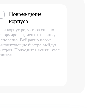
Повреждение
3
корпуса
сли корпус редуктора сильно
еформирован, менять начинку
есполезно. Всё равно новые
омплектующие быстро выйдут
з строя. Приходится менять узел
еликом.