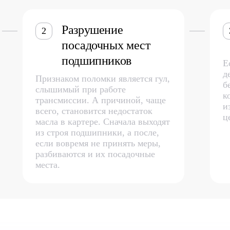
Разрушение
2
посадочных мест
подшипников
Е
д
Признаком поломки является гул,
б
слышимый при работе
к
трансмиссии. А причиной, чаще
и
всего, становится недостаток
ц
масла в картере. Сначала выходят
из строя подшипники, а после,
если вовремя не принять меры,
разбиваются и их посадочные
места.