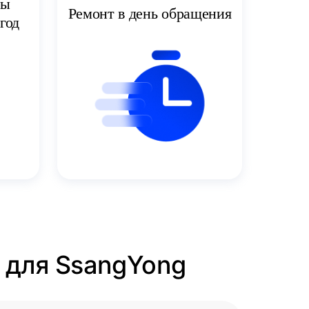
ты
Ремонт в день обращения
год
а для SsangYong