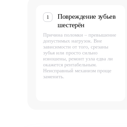
Повреждение зубьев
1
шестерён
Причина поломки – превышение
допустимых нагрузок. Вне
зависимости от того, срезаны
зубья или просто сильно
изношены, ремонт узла едва ли
окажется рентабельным.
Неисправный механизм проще
заменить.