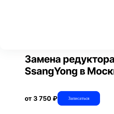
Выберите свой город
Москва
Главная
Услуги
Отзывы
Автосервис
Трансмиссия
Аксай
Волгоград
Преимущества
Воронеж
Краснодар
Замена редуктора
SsangYong в Моск
от 3 750 ₽
Записаться