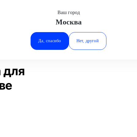
Ваш город
Москва
Минеральные Воды
Замена редуктора
SsangYong
Ростов-на-Дону
Да, спасибо
Нет, другой
Ставрополь
Статьи
Отзывы
Тюмень
 для
ве