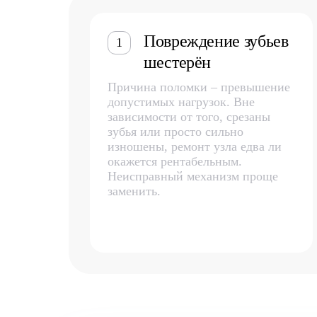
Повреждение зубьев
1
шестерён
Причина поломки – превышение
допустимых нагрузок. Вне
зависимости от того, срезаны
зубья или просто сильно
изношены, ремонт узла едва ли
окажется рентабельным.
Неисправный механизм проще
заменить.