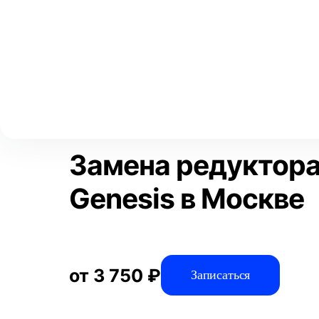
Выберите свой город
Москва
Главная
Услуги
Отзывы
Автосервис
Трансмиссия
Аксай
Волгоград
Преимущества
Воронеж
Краснодар
Замена редуктора
Genesis в Москве
от 3 750 ₽
Записаться