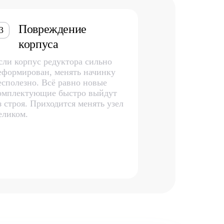
Повреждение
3
корпуса
сли корпус редуктора сильно
еформирован, менять начинку
есполезно. Всё равно новые
омплектующие быстро выйдут
з строя. Приходится менять узел
еликом.