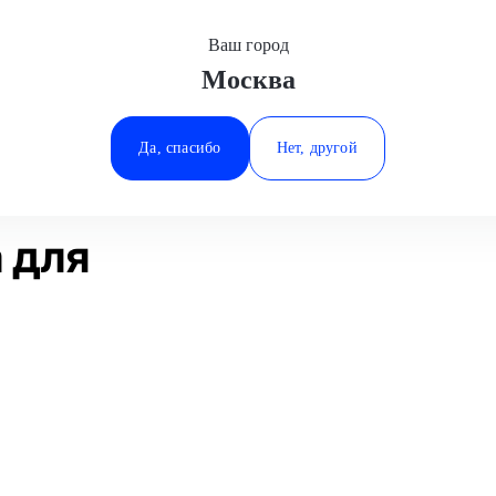
Ваш город
Москва
Минеральные Воды
Замена редуктора
Genesis
Ростов-на-Дону
Да, спасибо
Нет, другой
Ставрополь
Статьи
Отзывы
Тюмень
 для