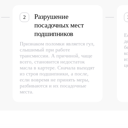
Разрушение
2
посадочных мест
подшипников
Е
д
Признаком поломки является гул,
б
слышимый при работе
к
трансмиссии. А причиной, чаще
и
всего, становится недостаток
ц
масла в картере. Сначала выходят
из строя подшипники, а после,
если вовремя не принять меры,
разбиваются и их посадочные
места.