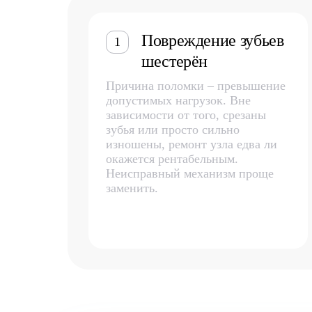
Повреждение зубьев
1
шестерён
Причина поломки – превышение
допустимых нагрузок. Вне
зависимости от того, срезаны
зубья или просто сильно
изношены, ремонт узла едва ли
окажется рентабельным.
Неисправный механизм проще
заменить.