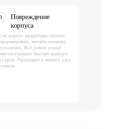
Повреждение
3
корпуса
сли корпус редуктора сильно
еформирован, менять начинку
есполезно. Всё равно новые
омплектующие быстро выйдут
з строя. Приходится менять узел
еликом.