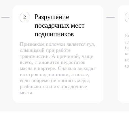
Разрушение
2
посадочных мест
подшипников
Е
д
Признаком поломки является гул,
б
слышимый при работе
к
трансмиссии. А причиной, чаще
и
всего, становится недостаток
ц
масла в картере. Сначала выходят
из строя подшипники, а после,
если вовремя не принять меры,
разбиваются и их посадочные
места.