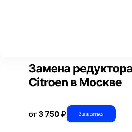
Выберите свой город
Москва
Главная
Услуги
Отзывы
Автосервис
Трансмиссия
Аксай
Волгоград
Преимущества
Воронеж
Краснодар
Замена редуктора
Citroen в Москве
от 3 750 ₽
Записаться