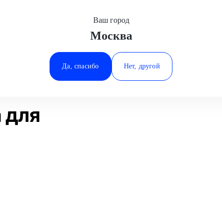
Ваш город
Москва
Минеральные Воды
Замена редуктора
Citroen
Ростов-на-Дону
Да, спасибо
Нет, другой
Ставрополь
Статьи
Отзывы
Тюмень
 для