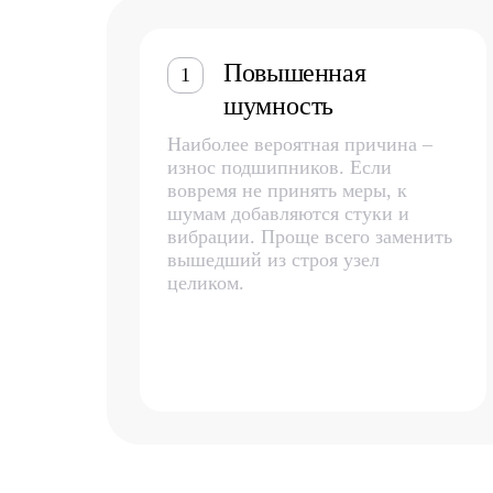
Повышенная
1
шумность
Наиболее вероятная причина –
износ подшипников. Если
вовремя не принять меры, к
шумам добавляются стуки и
вибрации. Проще всего заменить
вышедший из строя узел
целиком.