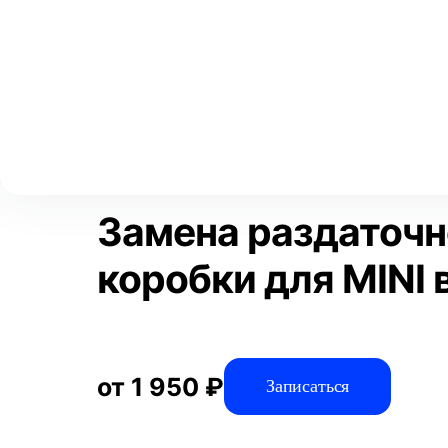
Выберите свой город
Москва
Главная
Услуги
Отзывы
Автосервис
Трансмиссия
Аксай
Волгоград
Преимущества
Воронеж
Краснодар
Замена раздаточ
коробки для MINI 
от 1 950 ₽
Записаться