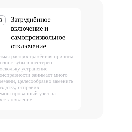
Затруднённое
3
включение и
самопроизвольное
отключение
амая распространённая причина
 износ зубьев шестерён.
оскольку устранение
еисправности занимает много
ремени, целесообразно заменить
аздатку, отправив
емонтированный узел на
осстановление.