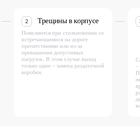
Трещины в корпусе
2
Появляются при столкновении со
встречающимися на дороге
препятствиями или из-за
превышения допустимых
нагрузок. В этом случае выход
С
только один – замена раздаточной
–
коробки.
П
н
в
р
д
в