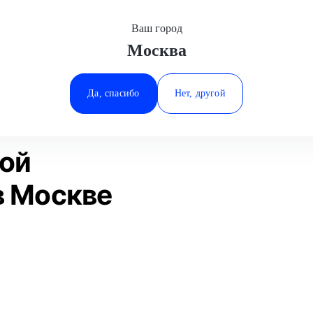
Ваш город
Москва
Минеральные Воды
Замена раздаточной коробки
MINI
Ростов-на-Дону
Да, спасибо
Нет, другой
Ставрополь
Статьи
Отзывы
Тюмень
ной
в Москве