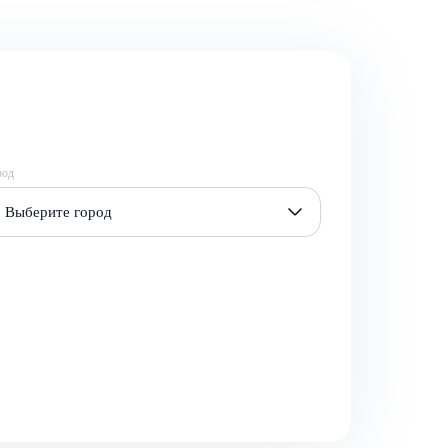
род
Выберите город