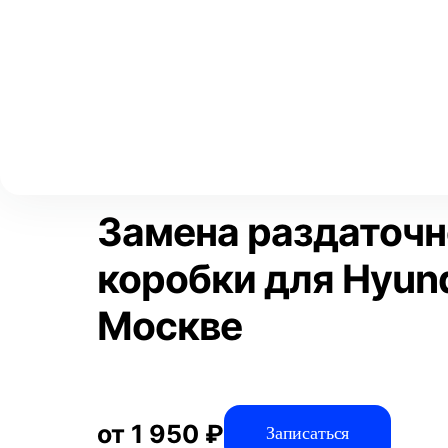
Выберите свой город
Москва
Главная
Услуги
Отзывы
Автосервис
Трансмиссия
Аксай
Волгоград
Преимущества
Воронеж
Краснодар
Замена раздаточ
коробки для Hyund
Москве
от 1 950 ₽
Записаться