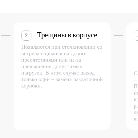
Трещины в корпусе
2
Появляются при столкновении со
встречающимися на дороге
препятствиями или из-за
превышения допустимых
нагрузок. В этом случае выход
С
только один – замена раздаточной
–
коробки.
П
н
в
р
д
в