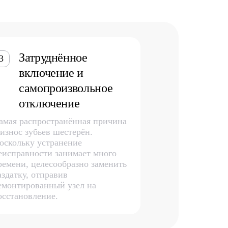
Затруднённое
3
включение и
самопроизвольное
отключение
амая распространённая причина
 износ зубьев шестерён.
оскольку устранение
еисправности занимает много
ремени, целесообразно заменить
аздатку, отправив
емонтированный узел на
осстановление.