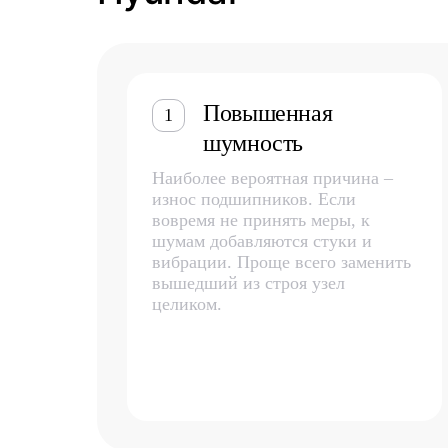
Повышенная
1
шумность
Наиболее вероятная причина –
износ подшипников. Если
вовремя не принять меры, к
шумам добавляются стуки и
вибрации. Проще всего заменить
вышедший из строя узел
целиком.