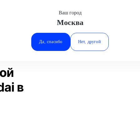
Ваш город
Москва
Минеральные Воды
Замена раздаточной коробки
Hyundai
Ростов-на-Дону
Да, спасибо
Нет, другой
Ставрополь
Статьи
Отзывы
Тюмень
ной
ai в