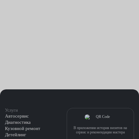
подклинивающий подшипник натяжителя;
течи из-под кожухов привода газораспределения.
Обрыв ремня ГРМ несет в себе опасность для двигателя.
Поэтому специалисты Fresh Auto настоятельно рекомендуют
владельцам машин регулярно следить за состоянием элемента
и своевременно заменять его. Особенно печальными
становятся последствия обрыва на моторах со сложной
конструкцией. В этом случае раскрученный маховиком
коленвал встречается с поршнем, что приводит к загибу
клапанов и повреждению элементов ДВС.
Услуги
Автосервис
Диагностика
В приложении история визитов на
Кузовной ремонт
сервис и рекомендации мастера
Детейлинг