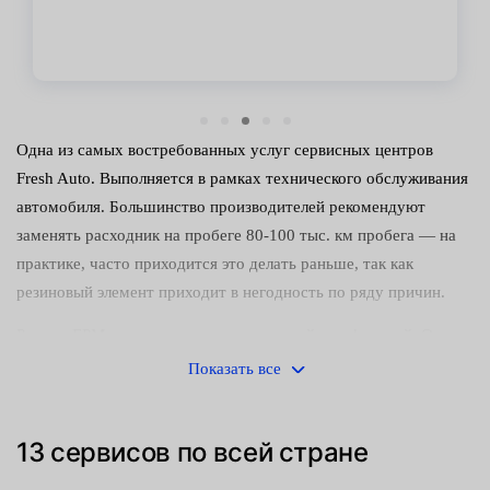
Одна из самых востребованных услуг сервисных центров
Fresh Auto. Выполняется в рамках технического обслуживания
автомобиля. Большинство производителей рекомендуют
заменять расходник на пробеге 80-100 тыс. км пробега — на
практике, часто приходится это делать раньше, так как
резиновый элемент приходит в негодность по ряду причин.
Ремень ГРМ выполняет несколько важнейших функций. Он
соединяет коленвал с распредвалами, синхронизирует работу
Показать все
поршней и клапанов ДВС, проворачивает распределительный
вал с заданной скоростью и т. д. Таким образом, элемент
13 сервисов по всей стране
влияет на работу силового агрегата — обеспечивает точное
совпадение рабочих тактов, открытие и закрытие клапанов.