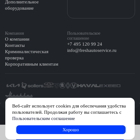
Дополнительное
оборудование
Компания
Пользовательское
соглашение
О компании
+7 495 120 99 24
Контакты
info@freshautoservice.ru
Криминалистическая
проверка
Корпоративным клиентам
©️ 2026 Fresh Auto
Веб-сайт использует cookies для обеспечания удобства
пользователей. Продолжая работу вы соглашаетесь с
Сетевое издание «Первый автомобильный маркетплейс» зарегистрировано
Пользовательским соглашение
Решением Федеральной службы по надзору в сфере связи, информационных
технологий и массовых коммуникаций (Роскомнадзор) № Эл № ФС77-84512 от
29 декабря 2022 г.
Хорошо
Записаться на услугу
Учредитель: Общество с ограниченной ответственностью «МБ-Авто»
Главный редактор: Камышникова Анастасия Игоревна