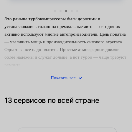
Это раньше турбокомпрессоры были дорогими и
устанавливались только на премиальные авто — сегодня их
активно используют многие автопроизводители. Цель понятна
— увеличить мощь и производительность силового агрегата.
Однако за все надо платить. Простые атмосферные движки
более надежны и служат дольше, а вот турбо — чаще требуют
ремонта.
Ресурс узла во многом зависит от ухода за машиной и
Показать все
манерой вождения. Компрессор не любит агрессивной езды,
некачественное масло и плохое топливо. Кроме того, владелец
13 сервисов по всей стране
должен вовремя заменять воздушный фильтр. Если правильно
следить за турбиной, она прослужит не меньше 150 тыс.
километров, а на дизельных моторах — вдвое больше.
Таким образом, основные причины выхода из строя турбины.