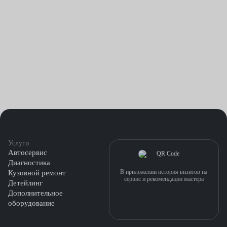
Передув или перекрут. Из-за повышенных оборотов могут
повреждаться втулки и вал.
Неисправность форсунок и других компонентов
топливной системы. В этом случае большое количество
нагара оседает на поверхностях и приводит к
повреждению стопорных колес, механизма изменяемой
геометрии и т. д.
Цена ремонта турбин в автосервисах Fresh Auto начинается от
4500 рублей. Мы демонтируем узел, заменяем поврежденные
Услуги
детали, проверяем герметичность соединений.
Автосервис
Диагностика
В приложении история визитов на
Кузовной ремонт
сервис и рекомендации мастера
Детейлинг
Дополнительное
оборудование