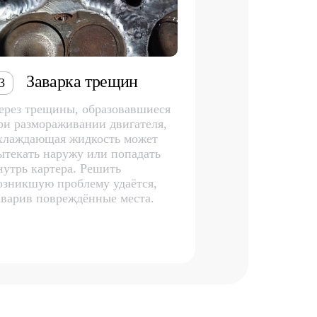
Заварка трещин
3
ерез трещины, образовавшиеся
ри размораживании двигателя,
хлаждающая жидкость может
ытекать наружу или попадать
нутрь картера. Решить
озникшую проблему удаётся,
аварив повреждённые места.