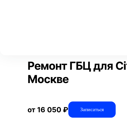
Выберите свой город
Москва
Главная
Услуги
Отзывы
Автосервис
Двигатель
Ре
Аксай
Волгоград
Преимущества
Воронеж
Краснодар
Ремонт ГБЦ для Ci
Москве
от 16 050 ₽
Записаться