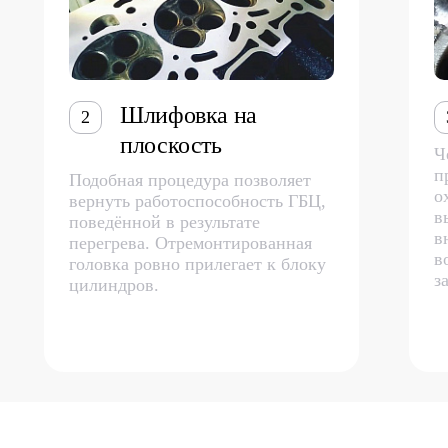
Шлифовка на
2
плоскость
Ч
п
Подобная процедура позволяет
о
вернуть работоспособность ГБЦ,
в
поведённой в результате
в
перегрева. Отремонтированная
в
головка ровно прилегает к блоку
з
цилиндров.