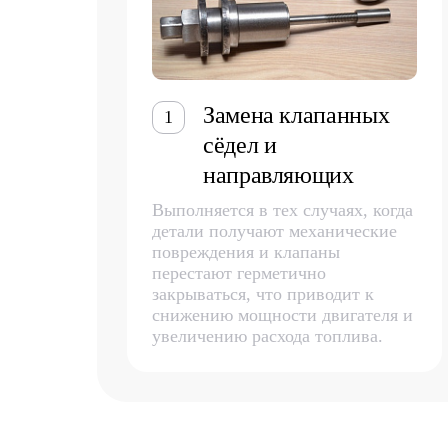
Замена клапанных
1
сёдел и
направляющих
Выполняется в тех случаях, когда
детали получают механические
повреждения и клапаны
перестают герметично
закрываться, что приводит к
снижению мощности двигателя и
увеличению расхода топлива.