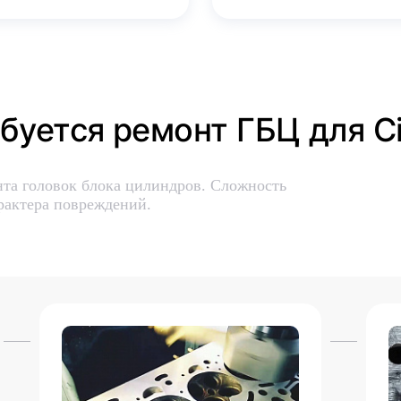
ебуется ремонт ГБЦ для Ci
нта головок блока цилиндров. Сложность
рактера повреждений.