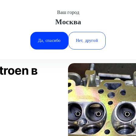
Ваш город
Москва
Минеральные Воды
монт ГБЦ
Citroen
Ростов-на-Дону
Да, спасибо
Нет, другой
Ставрополь
Статьи
Отзывы
Тюмень
troen в