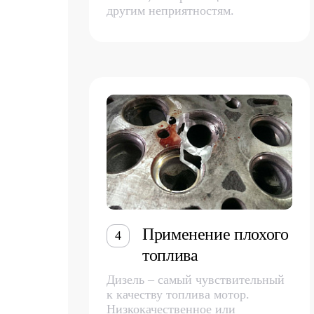
другим неприятностям.
Применение плохого
4
топлива
Дизель – самый чувствительный
к качеству топлива мотор.
Низкокачественное или