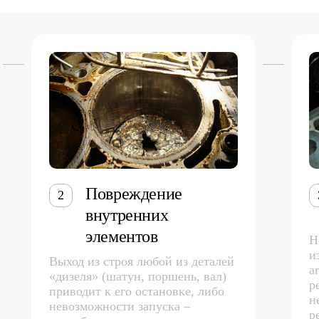
Повреждение
2
внутренних
элементов
Н
и
Выход из строя любой из деталей
а
«дизеля» (шатун, поршень, вал)
р
приводит к его остановке, либо
н
невозможности запуска –
р