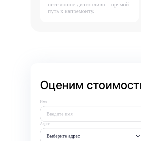
несезонное дизтопливо – прямой
путь к капремонту.
Оценим стоимость
Имя
Адрес
Выберите адрес