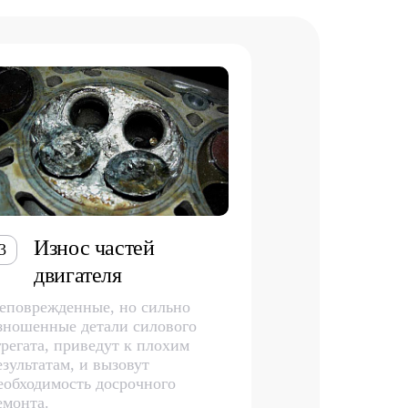
Износ частей
3
двигателя
еповрежденные, но сильно
зношенные детали силового
грегата, приведут к плохим
езультатам, и вызовут
еобходимость досрочного
емонта.