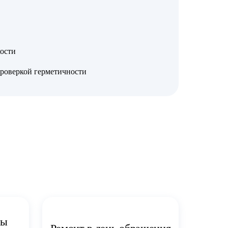
ости
проверкой герметичности
ты