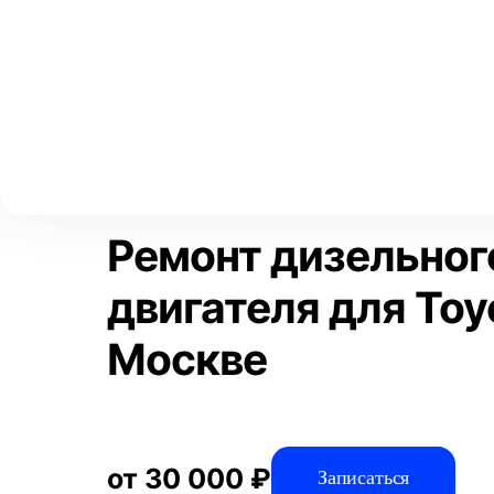
Выберите свой город
Москва
Главная
Услуги
Отзывы
Автосервис
Двигатель
Ре
Аксай
Волгоград
Преимущества
Воронеж
Краснодар
Ремонт дизельног
двигателя для Toy
Москве
от 30 000 ₽
Записаться