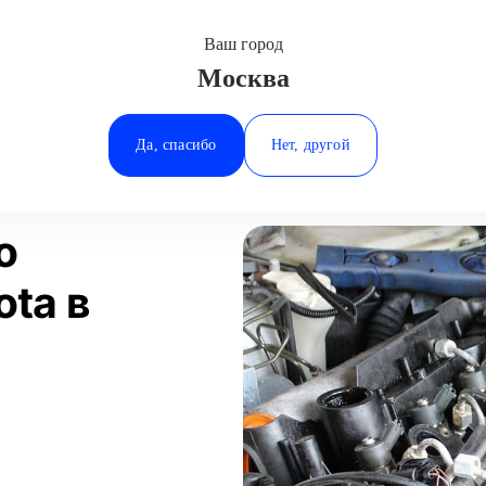
Ваш город
Москва
Минеральные Воды
монт дизельного двигателя
Toyota
Ростов-на-Дону
Да, спасибо
Нет, другой
Ставрополь
Статьи
Отзывы
Тюмень
о
ota в