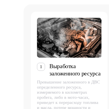
Выработка
1
заложенного ресурса
Превышение заложенного в ДВС
определенного ресурса,
измеряемого в километрах
пробега, либо в мото-часах,
приведет к перерасходу топлива
и масла, потере мощности и