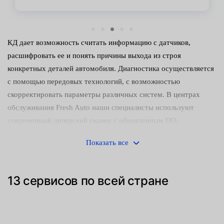
КД дает возможность считать информацию с датчиков,
расшифровать ее и понять причины выхода из строя
конкретных деталей автомобиля. Диагностика осуществляется
с помощью передовых технологий, с возможностью
скорректировать параметры различных систем. В центрах
обслуживания Fresh Auto наши специалисты используют
современный дилерский сканер с обновленным ПО.
Что позволяет определить такой сканер:
Показать все
текущее техсостояние автомобиля;
13 сервисов по всей стране
точные причины неисправности, включая их локализацию
и количество повреждений;
профилактические меры для устранения неполадок;