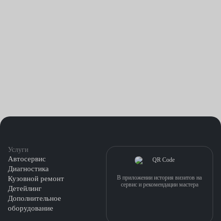
топлива, трудный запуск, изменение цвета выхлопа,
падение мощности, нестабильный режим ХХ.
АКПП. Не включение какой-то передачи, зависание,
пробуксовка, посторонние звуки, утечки масла,
увеличение расхода горючего.
Компьютерная проверка стоит у нас от 1200 рублей. Ее
преимущества неоспоримы: оперативность, точность,
выявление неисправности конкретного узла, профилактика
вероятных сбоев, перенастройка и перепрошивка ПО.
Услуги
Автосервис
Диагностика
В приложении история визитов на
Кузовной ремонт
сервис и рекомендации мастера
Детейлинг
Дополнительное
оборудование