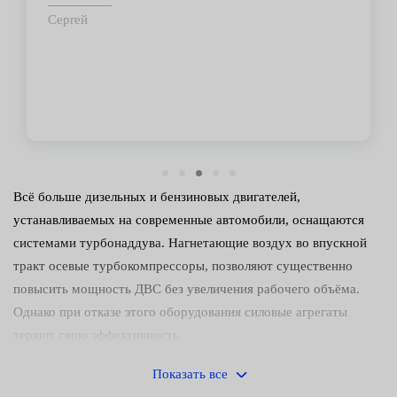
срок.
Владимир
Всё больше дизельных и бензиновых двигателей,
устанавливаемых на современные автомобили, оснащаются
системами турбонаддува. Нагнетающие воздух во впускной
тракт осевые турбокомпрессоры, позволяют существенно
повысить мощность ДВС без увеличения рабочего объёма.
Однако при отказе этого оборудования силовые агрегаты
теряют свою эффективность.
Причины и признаки
Показать все