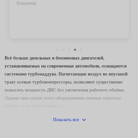
Владимир
Всё больше дизельных и бензиновых двигателей,
устанавливаемых на современные автомобили, оснащаются
системами турбонаддува. Нагнетающие воздух во впускной
тракт осевые турбокомпрессоры, позволяют существенно
повысить мощность ДВС без увеличения рабочего объёма.
Однако при отказе этого оборудования силовые агрегаты
теряют свою эффективность.
Причины и признаки
Показать все
неисправности турбин