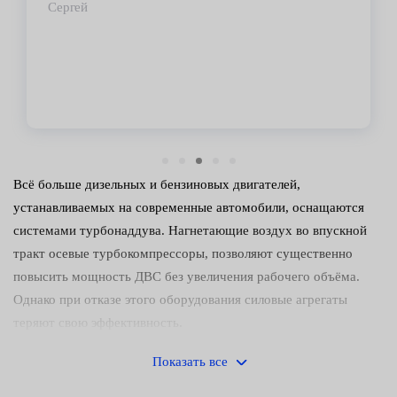
Владимир
Всё больше дизельных и бензиновых двигателей,
устанавливаемых на современные автомобили, оснащаются
системами турбонаддува. Нагнетающие воздух во впускной
тракт осевые турбокомпрессоры, позволяют существенно
повысить мощность ДВС без увеличения рабочего объёма.
Однако при отказе этого оборудования силовые агрегаты
теряют свою эффективность.
Причины и признаки
Показать все
неисправности турбин