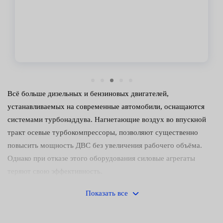
Владимир
Всё больше дизельных и бензиновых двигателей,
устанавливаемых на современные автомобили, оснащаются
системами турбонаддува. Нагнетающие воздух во впускной
тракт осевые турбокомпрессоры, позволяют существенно
повысить мощность ДВС без увеличения рабочего объёма.
Однако при отказе этого оборудования силовые агрегаты
теряют свою эффективность.
Причины и признаки
Показать все
неисправности турбин