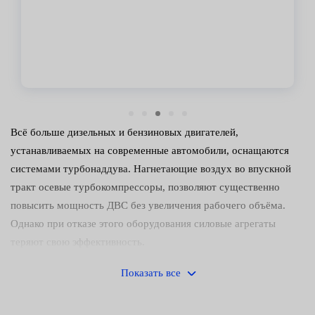
Владимир
Всё больше дизельных и бензиновых двигателей,
устанавливаемых на современные автомобили, оснащаются
системами турбонаддува. Нагнетающие воздух во впускной
тракт осевые турбокомпрессоры, позволяют существенно
повысить мощность ДВС без увеличения рабочего объёма.
Однако при отказе этого оборудования силовые агрегаты
теряют свою эффективность.
Причины и признаки
Показать все
неисправности турбин