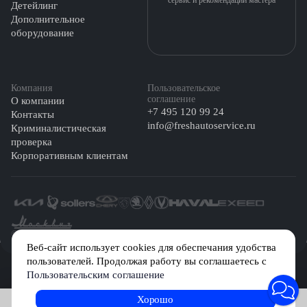
сервис и рекомендации мастера
Детейлинг
Дополнительное
оборудование
Компания
Пользовательское
соглашение
О компании
+7 495 120 99 24
Контакты
info@freshautoservice.ru
Криминалистическая
проверка
Корпоративным клиентам
©️ 2026 Fresh Auto
Веб-сайт использует cookies для обеспечания удобства
пользователей. Продолжая работу вы соглашаетесь с
Сетевое издание «Первый автомобильный маркетплейс» зарегистрировано
Пользовательским соглашение
Решением Федеральной службы по надзору в сфере связи, информационных
технологий и массовых коммуникаций (Роскомнадзор) № Эл № ФС77-84512 от
29 декабря 2022 г.
Хорошо