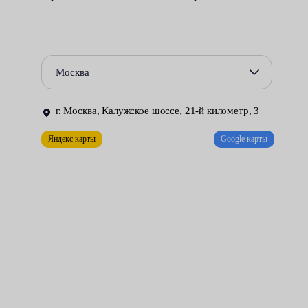
на ремонт. Вот какие элементы обычно выходят из строя и
нуждаются в обязательной проверке:
подушки — ключевые узлы устройства, на которых со
временем появляются трещины и другие дефекты;
Москва
компрессор — признаком выхода из строя является потеря
г. Москва, Калужское шоссе, 21-й километр, 3
возможности автоматически регулировать дорожный
просвет;
Яндекс карты
Google карты
клапан — наиболее распространенная неисправность
автомобиля Volkswagen Touareg, когда машина
перекашивается на переднюю или заднюю ось.
Автомеханики сервисных центров Fresh Auto рекомендуют
делать диагностику пневмоподвески при возникновении
любых сбоев и тревожных признаков в работе.