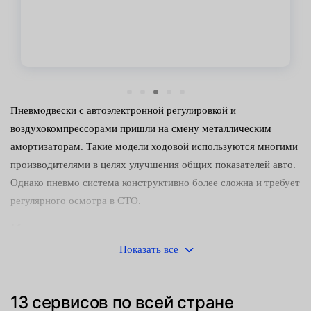
Пневмодвески с автоэлектронной регулировкой и
воздухокомпрессорами пришли на смену металлическим
амортизаторам. Такие модели ходовой используются многими
производителями в целях улучшения общих показателей авто.
Однако пневмо система конструктивно более сложна и требует
регулярного осмотра в СТО.
Какие компоненты подвески в зоне
риска?
Показать все
Мы предлагаем записаться на эту услугу, чтобы предупредить
13 сервисов по всей стране
сложные поломки пневмосистемы и избежать лишних затрат