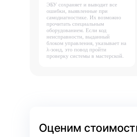
ЭБУ сохраняет и выводит все
ошибки, выявленные при
самодиагностике. Их возможно
прочитать специальным
оборудованием. Если код
неисправности, выданный
блоком управления, указывает на
λ-зонд, это повод пройти
проверку системы в мастерской.
Оценим стоимость