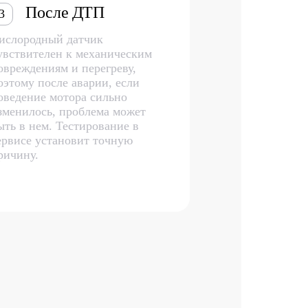
После ДТП
3
ислородный датчик
увствителен к механическим
овреждениям и перегреву,
оэтому после аварии, если
оведение мотора сильно
зменилось, проблема может
ыть в нем. Тестирование в
ервисе установит точную
ричину.