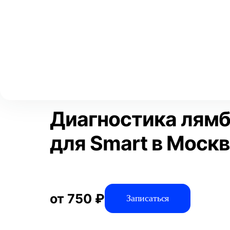
Выберите свой город
Москва
Главная
Услуги
Отзывы
Диагностика
Диагностика авто
Аксай
Волгоград
Преимущества
Воронеж
Краснодар
Диагностика лямб
для Smart в Моск
от 750 ₽
Записаться