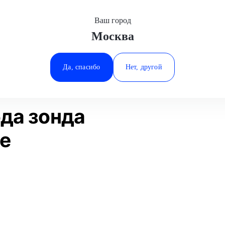
Ваш город
Москва
Минеральные Воды
Диагностика лямбда зонда
Smart
Ростов-на-Дону
Да, спасибо
Нет, другой
Ставрополь
Статьи
Отзывы
Тюмень
да зонда
ве