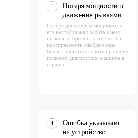
Потеря мощности и
1
движение рывками
Потеря двигателем мощности и
его нестабильная работа имеет
несколько причин, в их числе и
неисправность лямбда-зонда.
Более точно установить проблему
поможет диагностика машины в
сервисе.
Ошибка указывает
4
на устройство