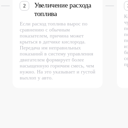
Увеличение расхода
2
топлива
К
ч
Если расход топлива вырос по
п
сравнению с обычным
п
показателем, причина может
п
крыться в датчике кислорода.
и
Передача им неправильных
б
показаний в систему управления
с
двигателем формирует более
п
насыщенную горючим смесь, чем
нужно. На это указывает и густой
выхлоп у авто.