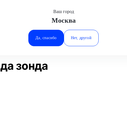
Ваш город
Москва
Минеральные Воды
Диагностика лямбда зонда
Kia
Ростов-на-Дону
Да, спасибо
Нет, другой
Ставрополь
Статьи
Отзывы
Тюмень
да зонда