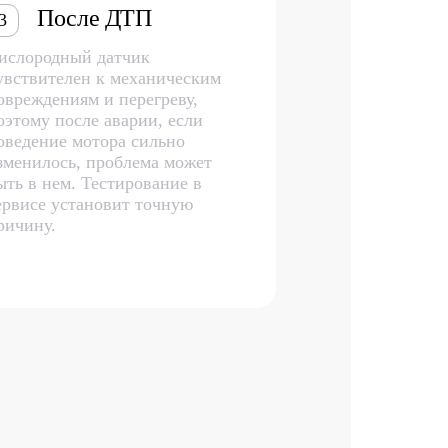
После ДТП
3
ислородный датчик
увствителен к механическим
овреждениям и перегреву,
оэтому после аварии, если
оведение мотора сильно
зменилось, проблема может
ыть в нем. Тестирование в
ервисе установит точную
ричину.