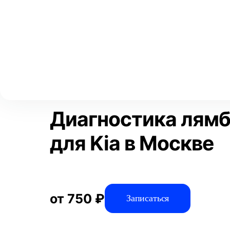
Выберите свой город
Москва
Главная
Услуги
Отзывы
Диагностика
Диагностика авто
Аксай
Волгоград
Преимущества
Воронеж
Краснодар
Диагностика лямб
для Kia в Москве
от 750 ₽
Записаться