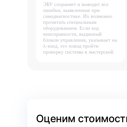
ЭБУ сохраняет и выводит все
ошибки, выявленные при
самодиагностике. Их возможно
прочитать специальным
оборудованием. Если код
неисправности, выданный
блоком управления, указывает на
λ-зонд, это повод пройти
проверку системы в мастерской.
Оценим стоимость