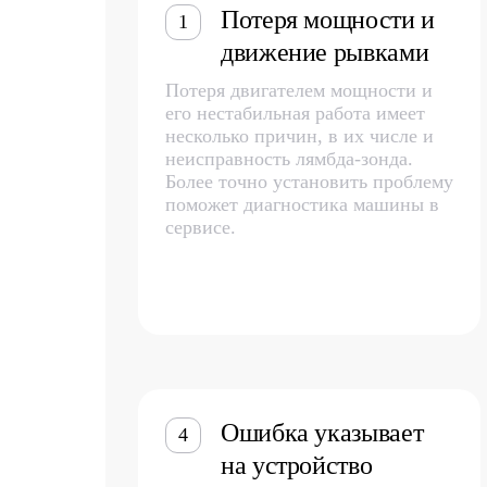
Потеря мощности и
1
движение рывками
Потеря двигателем мощности и
его нестабильная работа имеет
несколько причин, в их числе и
неисправность лямбда-зонда.
Более точно установить проблему
поможет диагностика машины в
сервисе.
Ошибка указывает
4
на устройство