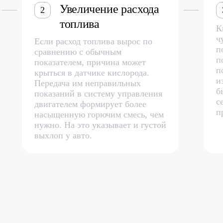
Увеличение расхода
2
топлива
К
ч
Если расход топлива вырос по
п
сравнению с обычным
п
показателем, причина может
п
крыться в датчике кислорода.
и
Передача им неправильных
б
показаний в систему управления
с
двигателем формирует более
п
насыщенную горючим смесь, чем
нужно. На это указывает и густой
выхлоп у авто.