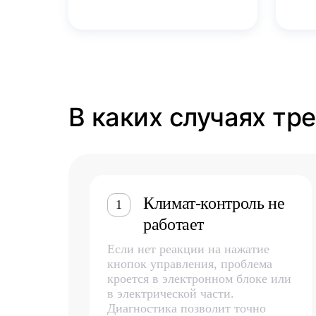
В каких случаях тр
Климат-контроль не
1
работает
Если нет реакции на нажатие
кнопок управления, проблема
кроется в электронном блоке или
в электрической части.
Диагностика позволит точно