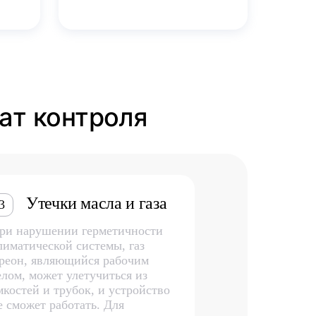
ат контроля
Утечки масла и газа
3
ри нарушении герметичности
лиматической системы, газ
реон, являющийся рабочим
елом, может улетучиться из
мкостей и трубок, и устройство
е сможет работать. Для