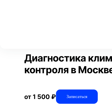
Выберите свой город
Москва
Главная
Услуги
Отзывы
Диагностика
Диагностика авто
Аксай
Волгоград
Преимущества
Воронеж
Краснодар
Диагностика клим
контроля в Москв
от 1 500 ₽
Записаться