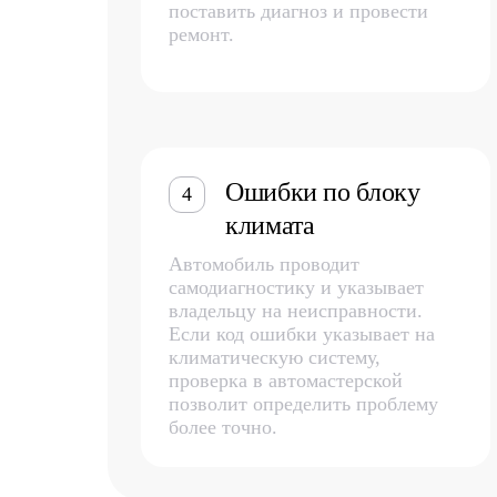
поставить диагноз и провести
ремонт.
Ошибки по блоку
4
климата
Автомобиль проводит
самодиагностику и указывает
владельцу на неисправности.
Если код ошибки указывает на
климатическую систему,
проверка в автомастерской
позволит определить проблему
более точно.