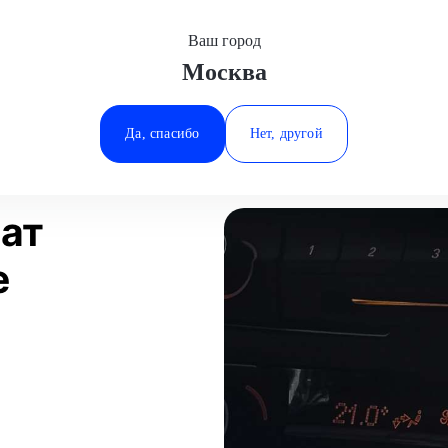
Ваш город
Москва
Минеральные Воды
Диагностика климат контроля
Ростов-на-Дону
Да, спасибо
Нет, другой
Ставрополь
Статьи
Отзывы
Тюмень
ат
е