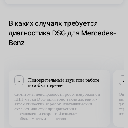
В каких случаях требуется
диагностика DSG для Mercedes-
Benz
Подозрительный звук при работе
1
2
коробки передач
Симптомы неисправности роботизированной
Ощут
КПП марки DSG примерно такие же, как и у
выше
автоматических коробок. Металлический
функ
скрежет или стук при движении и
серв
переключении скоростей означает
возн
необходимость диагностики.