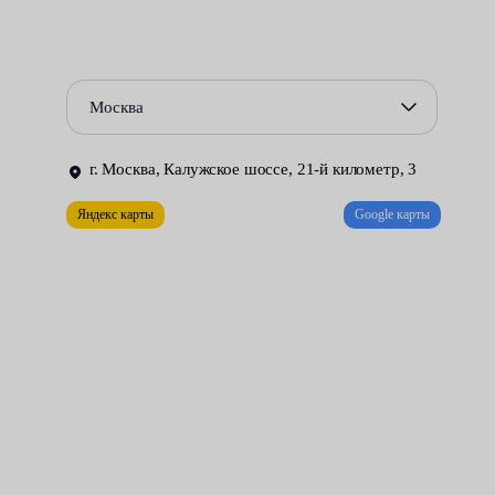
Рывки и задержки, возникающие при старте автомобиля с
места или во время движения.
Издаваемые КПП посторонние шумы.
Москва
Ухудшение динамических характеристик машины.
г. Москва, Калужское шоссе, 21-й километр, 3
Повышенный расход топлива.
Яндекс карты
Google карты
Во всех случаях обнаружить поломку и свести к минимуму
затраты на ремонт удаётся, проведя квалифицированную
диагностику оборудования. Сделать это можно,
воспользовавшись предоставляемыми по разумным ценам
услугами техцентров Fresh Auto.