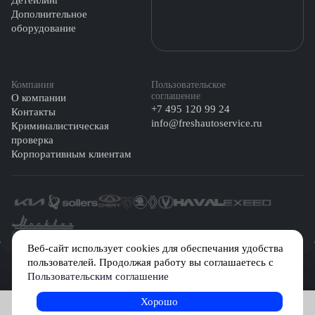
Детейлинг
Дополнительное
оборудование
Компания
Пользовательское
соглашение
О компании
+7 495 120 99 24
Контакты
info@freshautoservice.ru
Криминалистическая
проверка
Корпоративным клиентам
©️ 2026 Fresh Auto
Веб-сайт использует cookies для обеспечания удобства
пользователей. Продолжая работу вы соглашаетесь с
Сетевое издание «Первый автомобильный маркетплейс» зарегистрировано
Пользовательским соглашение
Решением Федеральной службы по надзору в сфере связи, информационных
технологий и массовых коммуникаций (Роскомнадзор) № Эл № ФС77-84512 от
29 декабря 2022 г.
Хорошо
Записаться на услугу
Учредитель: Общество с ограниченной ответственностью «МБ-Авто»