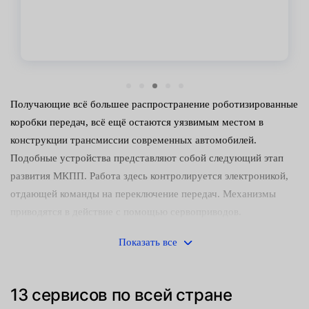
Получающие всё большее распространение роботизированные
коробки передач, всё ещё остаются уязвимым местом в
конструкции трансмиссии современных автомобилей.
Подобные устройства представляют собой следующий этап
развития МКПП. Работа здесь контролируется электроникой,
отдающей команды на переключение передач. Механизмы
приводятся в действие с помощью сервоприводов.
Признаки неисправности
Показать все
Наиболее распространёнными симптомами неисправности
DSG являются:
13 сервисов по всей стране