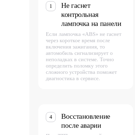
Не гаснет
1
контрольная
лампочка на панели
Если лампочка «ABS» не гаснет
через короткое время после
включения зажигания, то
автомобиль сигнализирует о
неполадках в системе. Точно
определить поломку этого
сложного устройства поможет
диагностика в сервисе.
Восстановление
4
после аварии