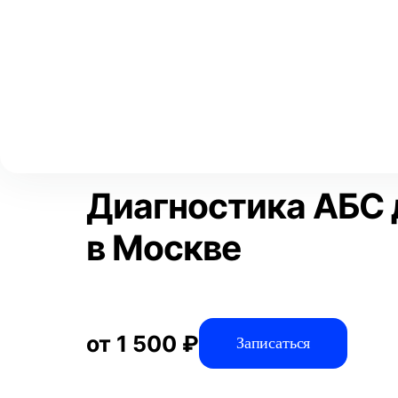
Выберите свой город
Москва
Главная
Услуги
Отзывы
Диагностика
Диагностика авто
Аксай
Волгоград
Преимущества
Воронеж
Краснодар
Диагностика АБС 
в Москве
от 1 500 ₽
Записаться