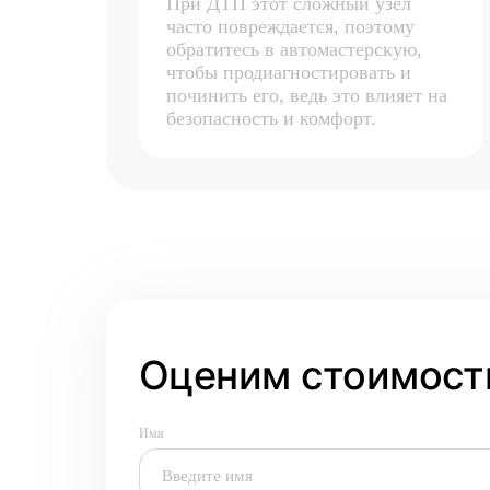
При ДТП этот сложный узел
часто повреждается, поэтому
обратитесь в автомастерскую,
чтобы продиагностировать и
починить его, ведь это влияет на
безопасность и комфорт.
Оценим стоимость
Имя