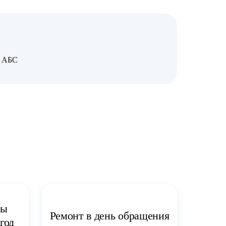
я АБС
ты
Ремонт в день обращения
год