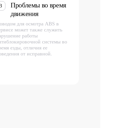
Проблемы во время
3
движения
оводом для осмотра ABS в
ервисе может также служить
арушение работы
нтиблокировочной системы во
ремя езды, отличия ее
оведения от исправной.