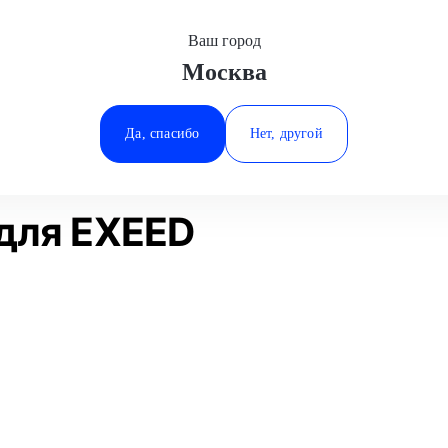
Ваш город
Москва
Минеральные Воды
Диагностика АБС
EXEED
Ростов-на-Дону
Да, спасибо
Нет, другой
Ставрополь
Статьи
Отзывы
Тюмень
для EXEED