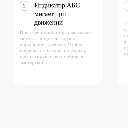
Индикатор АБС
2
мигает при
движении
П
с
При езде индикатор тоже может
н
мигать, свидетельствуя о
а
нарушении в работе. Чтобы
в
продолжать безопасно ездить,
п
протестируйте автомобиль в
мастерской.