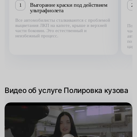
Выгорание краски под действием
1
2
ультрафиолета
Все автомобилисты сталкиваются с проблемой
выцветания ЛКП на капоте, крыше и верхней
Под 
части боковин. Это естественный и
част
неизбежный процесс.
авто
покр
цара
Видео об услуге Полировка кузова