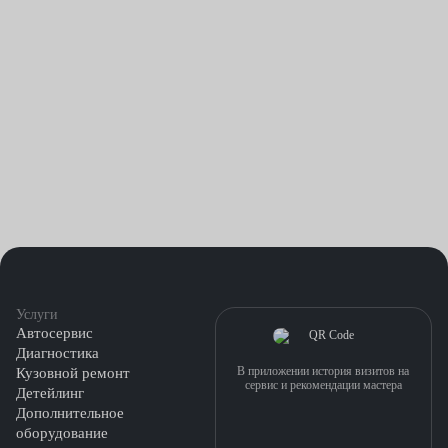
выполняется как самостоятельная процедура или после
восстановления лакокрасочного покрытия.
Какая бы полировка ни потребовалась вашему автомобилю,
сделать всё необходимое можно, посетив мастерские нашего
сервисного центра. Мы установили разумные цены на любые
виды предоставляемых услуг. Помните, что регулярно полируя
машину, вы отдаляете момент, когда возникнет вопрос о
необходимости её покраски.
Услуги
Автосервис
Диагностика
В приложении история визитов на
Кузовной ремонт
сервис и рекомендации мастера
Детейлинг
Дополнительное
оборудование