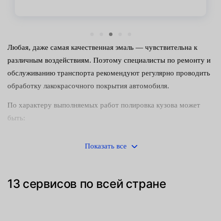
Любая, даже самая качественная эмаль — чувствительна к
различным воздействиям. Поэтому специалисты по ремонту и
обслуживанию транспорта рекомендуют регулярно проводить
обработку лакокрасочного покрытия автомобиля.
По характеру выполняемых работ полировка кузова может
быть:
Защитной, выполняемой для того, чтобы предохранить
Показать все
окрашенные панели от повреждений.
Восстановительной, позволяющей устранить дефекты,
13 сервисов по всей стране
появившиеся на краске в процессе эксплуатации.
Для достижения желаемых результатов приходится
использовать отличающиеся по химическому составу