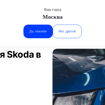
Ваш город
Москва
Минеральные Воды
ное покрытие
Полировка фар
Skoda
Ростов-на-Дону
Да, спасибо
Нет, другой
Ставрополь
имеры работ
Статьи
Тюмень
я Skoda в