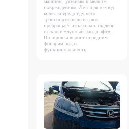
машины, уязвимы к мелким
повреждениям. Летящая из-под
колес впереди едущего
транспорта пыль и грязь
превращает изначально гладкое
стекло в «лунный ландшафт».
Полировка вернет передним
фонарям вид и
функциональность.