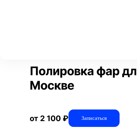
Выберите свой город
Москва
Главная
Услуги
Отзывы
Детейлинг
Полировка и защит
Аксай
Волгоград
Преимущества
Пр
Воронеж
Краснодар
Полировка фар дл
Москве
от 2 100 ₽
Записаться