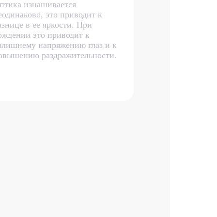
птика изнашивается
еодинаково, это приводит к
азнице в ее яркости. При
ождении это приводит к
злишнему напряжению глаз и к
овышению раздражительности.