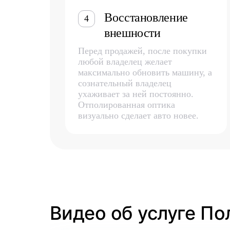
Восстановление
4
внешности
Перед продажей, после покупки
любой владелец желает
максимально обновить машину, а
сознательный владелец
ухаживает за ней постоянно.
Отполированная оптика
визуально сделает авто новее.
Видео об услуге По