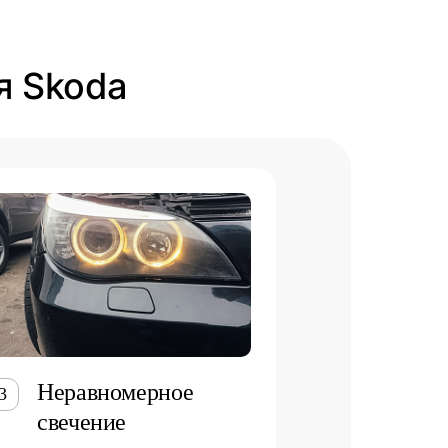
я Skoda
Неравномерное
3
свечение