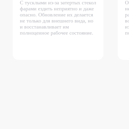
С тусклыми из-за затертых стекол
О
фарами ездить неприятно и даже
н
опасно. Обновление их делается
р
не только для внешнего вида, но
в
и восстанавливает им
и
полноценное рабочее состояние.
п