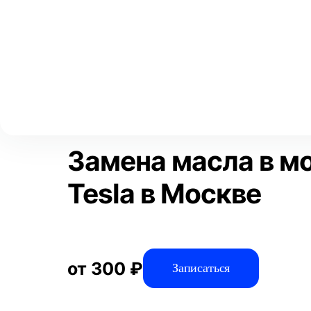
Выберите свой город
Москва
Главная
Услуги
Отзывы
Автосервис
Замена жидкостей
Аксай
Волгоград
Преимущества
Воронеж
Краснодар
Замена масла в м
Tesla в Москве
от 300 ₽
Записаться