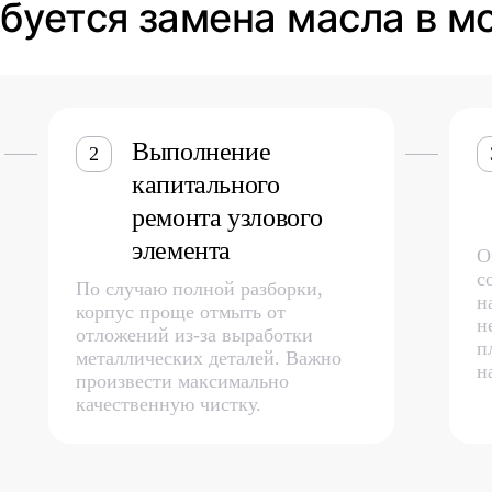
буется замена масла в мо
Выполнение
2
капитального
ремонта узлового
элемента
О
с
По случаю полной разборки,
н
корпус проще отмыть от
н
отложений из-за выработки
п
металлических деталей. Важно
н
произвести максимально
качественную чистку.