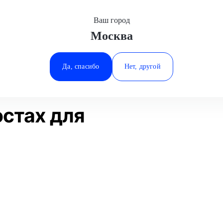
Ваш город
Москва
Минеральные Воды
Замена масла в мостах
Tesla
Ростов-на-Дону
Да, спасибо
Нет, другой
Ставрополь
Статьи
Отзывы
Тюмень
остах для