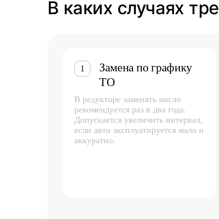
В каких случаях тре
Замена по графику
1
ТО
В редукторе заменять масло
рекомендуется раз в два года.
Допускается увеличить интервал,
если авто эксплуатируется мало и
аккуратно.