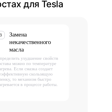
стах для Tesla
Замена
3
некачественного
масла
пределить ухудшение свойств
остава можно по температуре
агрева. Если смазка создает
еэффективную скользящую
ленку, то механизм быстро
агревается в процессе работы.