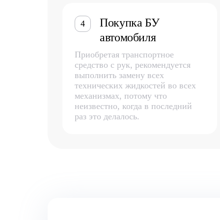
Покупка БУ
4
автомобиля
Приобретая транспортное
средство с рук, рекомендуется
выполнить замену всех
технических жидкостей во всех
механизмах, потому что
неизвестно, когда в последний
раз это делалось.