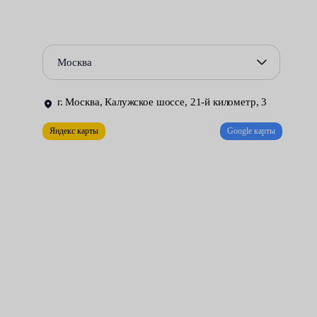
всего это волокна каолина или кремния.
Изменения, вносимые в конструкцию системы выпуска —
направлены на снижение эксплуатационных и ремонтных
Москва
расходов без ухудшения характеристик машины.
Автовладельцы, ставшие клиентами нашего технического
г. Москва, Калужское шоссе, 21-й километр, 3
центра — получают возможность за сравнительно низкую
цену, выполнить весь комплекс работ по замене катализатора.
Яндекс карты
Google карты