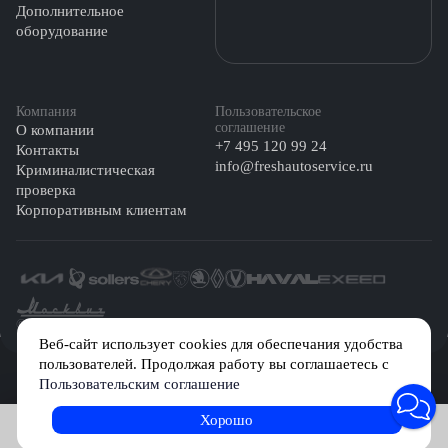
Дополнительное
оборудование
Компания
Пользовательское
соглашение
О компании
+7 495 120 99 24
Контакты
info@freshautoservice.ru
Криминалистическая
проверка
Корпоративным клиентам
©️ 2026 Fresh Auto
Веб-сайт использует cookies для обеспечания удобства
пользователей. Продолжая работу вы соглашаетесь с
Сетевое издание «Первый автомобильный маркетплейс» зарегистрировано
Пользовательским соглашение
Решением Федеральной службы по надзору в сфере связи, информационных
технологий и массовых коммуникаций (Роскомнадзор) № Эл № ФС77-84512 от
29 декабря 2022 г.
Хорошо
Записаться на услугу
Учредитель: Общество с ограниченной ответственностью «МБ-Авто»
Главный редактор: Камышникова Анастасия Игоревна