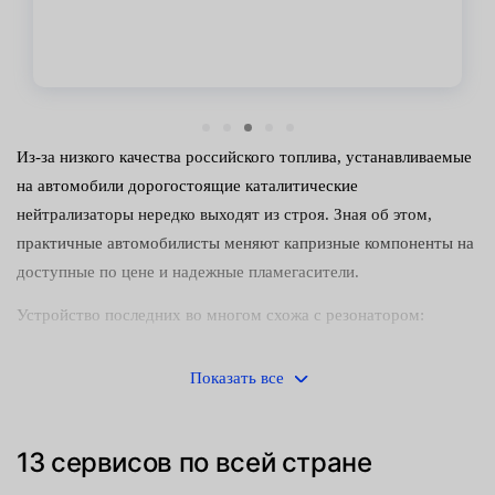
Из-за низкого качества российского топлива, устанавливаемые
на автомобили дорогостоящие каталитические
нейтрализаторы нередко выходят из строя. Зная об этом,
практичные автомобилисты меняют капризные компоненты на
доступные по цене и надежные пламегасители.
Устройство последних во многом схожа с резонатором:
корпус из жаростойкого листового металла;
Показать все
диффузор — снижает скорость газовой струи диффузора,
но устанавливается не всегда;
13 сервисов по всей стране
наполнитель — устойчив к высоким температурам, чаще