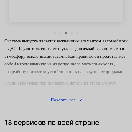
Система выпуска является важнейшим элементом автомобилей
с ДВС. Глушитель снижает шум, создаваемый выводимыми в
атмосферу выхлопными газами. Как правило, он представляет
собой изготовленную из жаропрочного металла ёмкость,
разделённую изнутри устойчивыми к нагреву перегородками.
Среди вероятных причин выхода детали из строя следует
упомянуть:
Показать все
механические повреждения;
прогорание корпуса или перегородок;
13 сервисов по всей стране
естественную выработку ресурса.