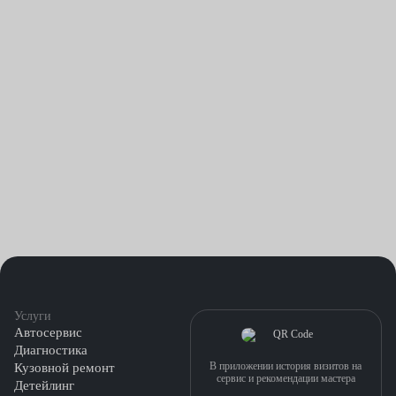
отворачиваться. Это хороший повод для того, чтобы доверить
выполнение сложной и не слишком приятной работы
сотрудникам нашего техцентра.
Услуги
Автосервис
Диагностика
В приложении история визитов на
Кузовной ремонт
сервис и рекомендации мастера
Детейлинг