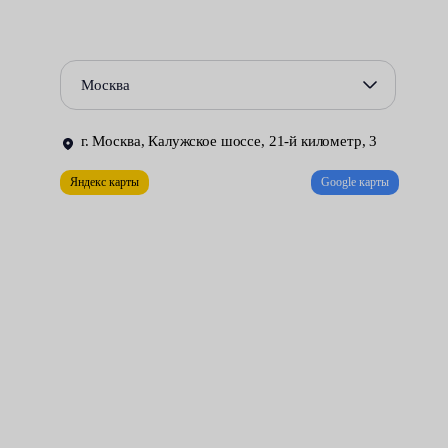
Всё это может привести к тому, что узел перестанет выполнять
своё назначение. Узнать о возникновении неисправности
можно по ряду симптомов:
Москва
Появлению характерного шума, усиливающегося при
увеличении оборотов двигателя.
г. Москва, Калужское шоссе, 21-й километр, 3
Яндекс карты
Google карты
Неприятному запаху. Через образовавшиеся отверстия и
неплотные соединения, выхлопные газы могут проникать
в салон автомобиля.
Сбоям в работе датчиков, подключённых к системе
выпуска.
Во всех случаях придётся заменить вышедший из строя
глушитель на новый.
Расположенная под днищем машины деталь часто бывает
загрязнена. Пригоревшие болты крепления не желают