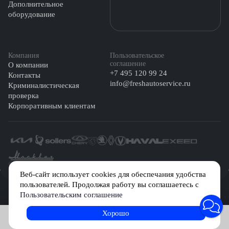
Дополнительное
оборудование
Компания
Пользовательское
соглашение
О компании
+7 495 120 99 24
Контакты
info@freshautoservice.ru
Криминалистическая
проверка
Корпоративным клиентам
©️ 2026 Fresh Auto
Веб-сайт использует cookies для обеспечания удобства
пользователей. Продолжая работу вы соглашаетесь с
Сетевое издание «Первый автомобильный маркетплейс» зарегистрировано
Пользовательским соглашение
Решением Федеральной службы по надзору в сфере связи, информационных
технологий и массовых коммуникаций (Роскомнадзор) № Эл № ФС77-84512 от
29 декабря 2022 г.
Хорошо
Записаться на услугу
Учредитель: Общество с ограниченной ответственностью «МБ-Авто»
Главный редактор: Камышникова Анастасия Игоревна